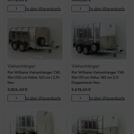
In den Warenkorb
In den Warenkorb
Viehanhänger
Viehanhänger
Ifor Williams Viehanhänger TA5
Ifor Williams Viehanhänger TA5
156×250 cm Höhe: 120 cm | 2,7t-
156×311 cm Höhe: 183 cm 2,7t
Neu
Doppelstock-Neu
3.806,40
€
5.678,40
€
In den Warenkorb
In den Warenkorb