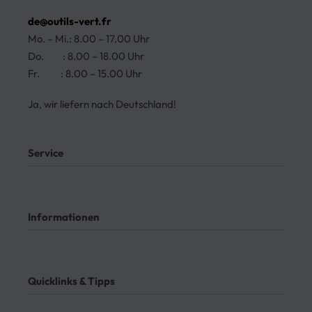
de@outils-vert.fr
Mo. – Mi.: 8.00 – 17.00 Uhr
Do. : 8.00 – 18.00 Uhr
Fr. : 8.00 – 15.00 Uhr
Ja, wir liefern nach Deutschland!
Service
Mein Konto
Kontakt
Informationen
Meine Bestellungen
Bezahlung
Rücksendung
AGB
Meine Bestellung verfolgen
Datenschutz
Quicklinks & Tipps
Impressum
Lieferung