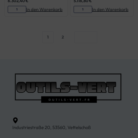
6.302,40
€
5.116,80
€
In den Warenkorb
In den Warenkorb
1
2
Industriestraße 20, 53560, Vettelschoß