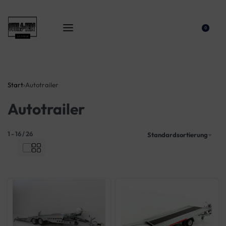
0
Start
›
Autotrailer
Autotrailer
1
-
16
/
26
Standardsortierung