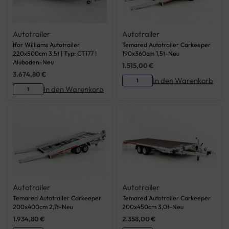
Autotrailer
Autotrailer
Ifor Williams Autotrailer
Temared Autotrailer Carkeeper
220x500cm 3,5t | Typ: CT177 |
190x360cm 1,5t-Neu
Aluboden-Neu
1.515,00
€
3.674,80
€
In den Warenkorb
In den Warenkorb
Autotrailer
Autotrailer
Temared Autotrailer Carkeeper
Temared Autotrailer Carkeeper
200x400cm 2,7t-Neu
200x450cm 3,0t-Neu
1.934,80
€
2.358,00
€