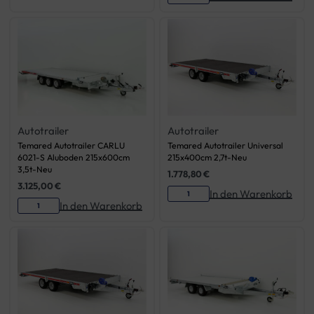
Autotrailer
Autotrailer
Temared Autotrailer CARLU
Temared Autotrailer Universal
6021-S Aluboden 215x600cm
215x400cm 2,7t-Neu
3,5t-Neu
1.778,80
€
3.125,00
€
In den Warenkorb
In den Warenkorb