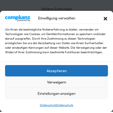
Widerrufsrecht
Absenkanhänger
Absenkbare-Kofferanhänger
Sichere Zahlungen
Anhänger
Arbeitsbühnen Anhänger
Einwilligung verwalten
Arbeitsmaschinen
Autotrailer
Um Ihnen die bestmögliche Nutzererfahrung zu bieten, verwenden wir
Technologien wie Cookies, um Geräteinformationen zu speichern und/oder
Autotrailer geschlossen
darauf zuzugreifen. Durch Ihre Zustimmung zu diesen Technologien
Baumaschinen
ermöglichen Sie uns die Verarbeitung von Daten wie Ihrem Surfverhalten
Für Fahrzeuge
oder eindeutigen Kennungen auf dieser Website. Die Verweigerung oder der
Hochlader
Widerruf Ihrer Zustimmung kann bestimmte Funktionen beeinträchtigen.
Kippanhänger Angebote
Kipper
Koffer
Akzeptieren
Nicht kategorisieren
Viehanhänger
Verweigern
Einstellungen anzeigen
© trailer-master.eu 2026. Alle Rechte vorbehalten.
Datenschutz
Datenschutz