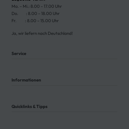
Mo. – Mi.: 8.00 – 17.00 Uhr
Do. : 8.00 – 18.00 Uhr
Fr. : 8.00 – 15.00 Uhr
Ja, wir liefern nach Deutschland!
Service
Mein Konto
Kontakt
Informationen
Meine Bestellungen
Bezahlung
Rücksendung
AGB
Meine Bestellung verfolgen
Datenschutz
Quicklinks & Tipps
Impressum
Lieferung
Rücksendung
3-Seitenkipper