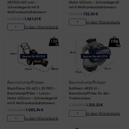
XR2100 420 ccm –
Motor 420ccm – Schneidegerät
Schneidegerät mit 8
mit 8 Wolframkarbidhämmern
Wolframkarbidhämmern
977,74
€
733,30
€
1.690,15
€
1.267,61
€
In den Warenkorb
In den Warenkorb
Sparen Sie 361,12 €
Sparen Sie 441,07 €
Baumstumpffräsen
Baumstumpffräsen
BlackStone SG 420 L ES PRO –
BullMach ARES 61 –
Baumstumpffräse – Loncin-
Baumstumpffräse für den
Motor 420ccm – Schneidegerät
Traktoranbau
mit 8 Wolframkarbidhämmern
1.764,29
€
1.323,22
€
1.444,46
€
1.083,34
€
In den Warenkorb
In den Warenkorb