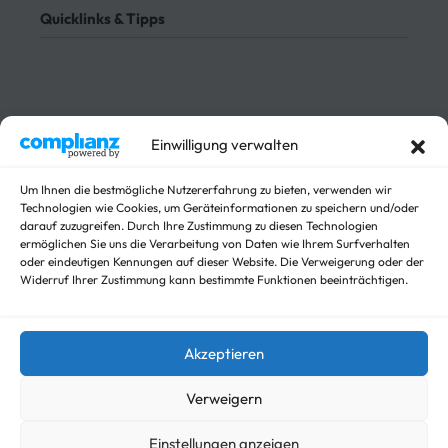
Meine Bestellung verfolgen
Datenschutz
Quicklinks & Tipps
Impressum
Lieferung
Rücksendung
3-Seitenkipper
Widerrufsrecht
Absenkanhänger
Absenkbare-Kofferanhänger
Sichere Zahlungen
Anhänger
Einwilligung verwalten
Arbeitsbühnen Anhänger
Arbeitsmaschinen
Um Ihnen die bestmögliche Nutzererfahrung zu bieten, verwenden wir
Technologien wie Cookies, um Geräteinformationen zu speichern und/oder
Autotrailer
darauf zuzugreifen. Durch Ihre Zustimmung zu diesen Technologien
Autotrailer geschlossen
ermöglichen Sie uns die Verarbeitung von Daten wie Ihrem Surfverhalten
Baumaschinen
oder eindeutigen Kennungen auf dieser Website. Die Verweigerung oder der
Für Fahrzeuge
Widerruf Ihrer Zustimmung kann bestimmte Funktionen beeinträchtigen.
Hochlader
Kippanhänger Angebote
Kipper
Akzeptieren
Koffer
Nicht kategorisieren
Verweigern
Viehanhänger
Einstellungen anzeigen