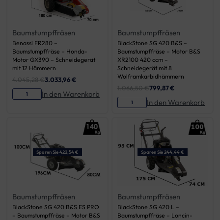
Baumstumpffräsen
Baumstumpffräsen
Benassi FR280 –
BlackStone SG 420 B&S –
Baumstumpffräse – Honda-
Baumstumpffräse – Motor B&S
Motor GX390 – Schneidegerät
XR2100 420 ccm –
mit 12 Hämmern
Schneidegerät mit 8
Wolframkarbidhämmern
4.045,28
€
3.033,96
€
1.066,50
€
799,87
€
In den Warenkorb
In den Warenkorb
Sparen Sie 422,54 €
Sparen Sie 244,44 €
Baumstumpffräsen
Baumstumpffräsen
BlackStone SG 420 B&S ES PRO
BlackStone SG 420 L –
– Baumstumpffräse – Motor B&S
Baumstumpffräse – Loncin-