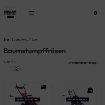
0
Start
›
Baumstumpffräsen
Baumstumpffräsen
1
-
10
/
10
Standardsortierung
Sparen Sie 1.011,32 €
Sparen Sie 266,63 €