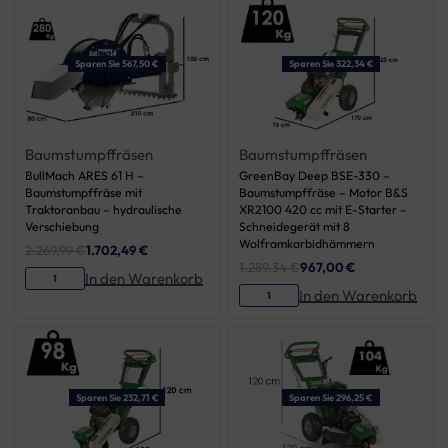
Sparen Sie 567,50 €
Sparen Sie 322,34 €
Baumstumpffräsen
Baumstumpffräsen
BullMach ARES 61 H –
GreenBay Deep BSE-330 –
Baumstumpffräse mit
Baumstumpffräse – Motor B&S
Traktoranbau – hydraulische
XR2100 420 cc mit E-Starter –
Verschiebung
Schneidegerät mit 8
Wolframkarbidhämmern
2.269,99
€
1.702,49
€
1.289,34
€
967,00
€
In den Warenkorb
In den Warenkorb
Sparen Sie 232,71 €
Sparen Sie 296,25 €