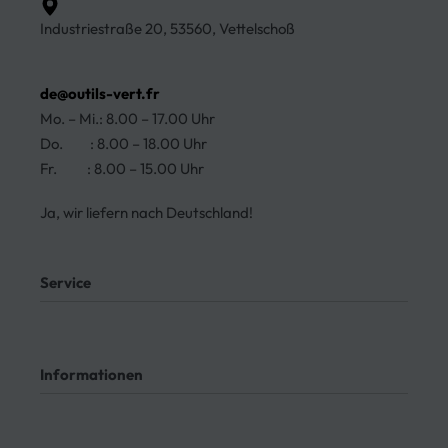
Industriestraße 20, 53560, Vettelschoß
de@outils-vert.fr
Mo. – Mi.: 8.00 – 17.00 Uhr
Do. : 8.00 – 18.00 Uhr
Fr. : 8.00 – 15.00 Uhr
Ja, wir liefern nach Deutschland!
Service
Mein Konto
Kontakt
Informationen
Meine Bestellungen
Bezahlung
Rücksendung
AGB