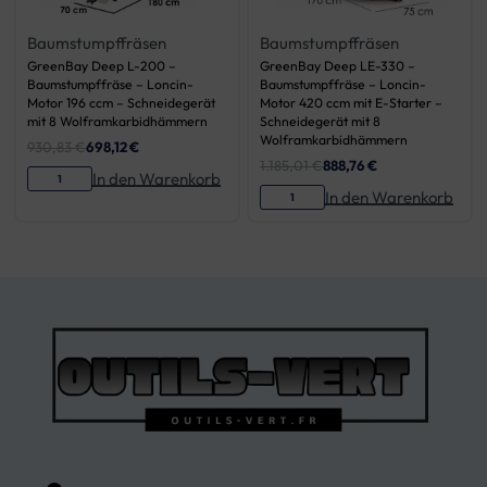
Baumstumpffräsen
Baumstumpffräsen
GreenBay Deep L-200 –
GreenBay Deep LE-330 –
Baumstumpffräse – Loncin-
Baumstumpffräse – Loncin-
Motor 196 ccm – Schneidegerät
Motor 420 ccm mit E-Starter –
mit 8 Wolframkarbidhämmern
Schneidegerät mit 8
Wolframkarbidhämmern
930,83
€
698,12
€
1.185,01
€
888,76
€
In den Warenkorb
In den Warenkorb