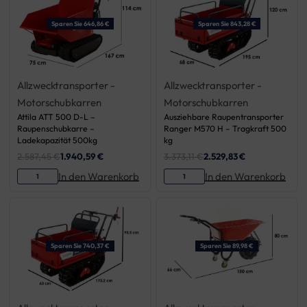
Sparen Sie 646,86 €
Sparen Sie 843,28 €
Allzwecktransporter -
Allzwecktransporter -
Motorschubkarren
Motorschubkarren
Attila ATT 500 D-L –
Ausziehbare Raupentransporter
Raupenschubkarre –
Ranger M570 H – Tragkraft 500
Ladekapazität 500kg
kg
2.587,45
€
1.940,59
€
3.373,11
€
2.529,83
€
In den Warenkorb
In den Warenkorb
Sparen Sie 740,37 €
Sparen Sie 89,98 €