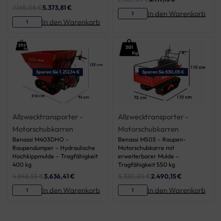
7.165,08
€
5.373,81
€
In den Warenkorb
In den Warenkorb
Sparen Sie 1.212,14 €
Sparen Sie 830,05 €
Allzwecktransporter -
Allzwecktransporter -
Motorschubkarren
Motorschubkarren
Benassi M403DHO –
Benassi M503 – Raupen-
Raupendumper – Hydraulische
Motorschubkarre mit
Hochkippmulde – Tragfähigkeit
erweiterbarer Mulde –
400 kg
Tragfähigkeit 550 kg
4.848,55
€
3.636,41
€
3.320,20
€
2.490,15
€
In den Warenkorb
In den Warenkorb