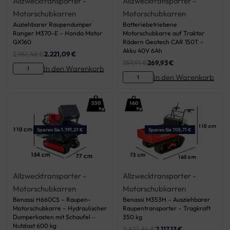
Allzwecktransporter -
Allzwecktransporter -
Motorschubkarren
Motorschubkarren
Auziehbarer Raupendumper
Batteriebetriebene
Ranger M370-E – Honda Motor
Motorschubkarre auf Traktor
GX160
Rädern Geotech CAR 150T –
Akku 40V 6Ah
2.961,46
€
2.221,09
€
359,91
€
269,93
€
In den Warenkorb
In den Warenkorb
Sparen Sie 1.791,27 €
Sparen Sie 705,71 €
Allzwecktransporter -
Allzwecktransporter -
Motorschubkarren
Motorschubkarren
Benassi H660CS – Raupen-
Benassi M353H – Ausziehbarer
Motorschubkarre – Hydraulischer
Raupentransporter – Tragkraft
Dumperkasten mit Schaufel –
350 kg
Nutzlast 600 kg
2.822,84
€
2.117,13
€