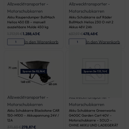
Allzwecktransporter -
Allzwecktransporter -
Motorschubkarren
Motorschubkarren
Akku Raupendumper BullMach
Akku Schubkarre auf Räder
Helios 450 EB – manuell
BullMach Helios 230 O mit 2
ausziehbare Mulde 450 kg
Akkus 48V 2Ah
1.717,91
€
1.288,43
€
637,97
€
478,48
€
In den Warenkorb
In den Warenkorb
Sparen Sie 92,96 €
Sparen Sie 133,76 €
Allzwecktransporter -
Allzwecktransporter -
Motorschubkarren
Motorschubkarren
Akku Schubkarre Blackstone CAR
Akku Schubkarre Greenworks
150-M100 – Akkuspannung 24V /
G40GC Garden Cart 40V –
12A
Motorschubkarre – SOLO –
OHNE AKKU UND LADEGERÄT
371,83
€
278,87
€