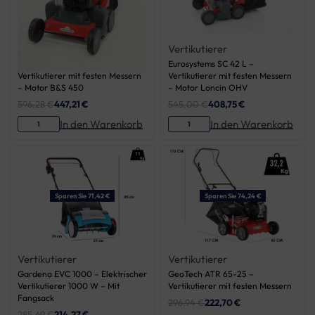
Vertikutierer
Vertikutierer
Eurosystems SC 42 B –
Eurosystems SC 42 L –
Vertikutierer mit festen Messern
Vertikutierer mit festen Messern
– Motor B&S 450
– Motor Loncin OHV
596,28
€
447,21
€
545,00
€
408,75
€
In den Warenkorb
In den Warenkorb
Sparen Sie 71,42 €
Sparen Sie 74,24 €
Vertikutierer
Vertikutierer
Gardena EVC 1000 – Elektrischer
GeoTech ATR 65-25 –
Vertikutierer 1000 W – Mit
Vertikutierer mit festen Messern
Fangsack
296,94
€
222,70
€
285,69
€
214,27
€