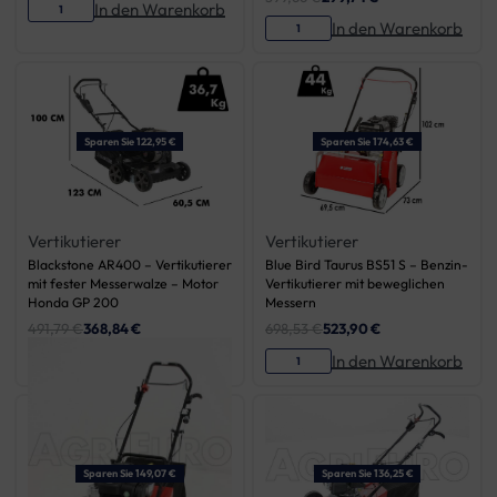
In den Warenkorb
In den Warenkorb
Sparen Sie 122,95 €
Sparen Sie 174,63 €
Vertikutierer
Vertikutierer
Blackstone AR400 – Vertikutierer
Blue Bird Taurus BS51 S – Benzin-
mit fester Messerwalze – Motor
Vertikutierer mit beweglichen
Honda GP 200
Messern
491,79
€
368,84
€
698,53
€
523,90
€
In den Warenkorb
In den Warenkorb
Sparen Sie 149,07 €
Sparen Sie 136,25 €