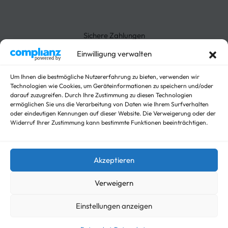
Rücksendung
3-Seitenkipper
Widerrufsrecht
Absenkanhänger
Absenkbare-Kofferanhänger
Sichere Zahlungen
Anhänger
Arbeitsbühnen Anhänger
Einwilligung verwalten
Arbeitsmaschinen
Autotrailer
Um Ihnen die bestmögliche Nutzererfahrung zu bieten, verwenden wir
Technologien wie Cookies, um Geräteinformationen zu speichern und/oder
Autotrailer geschlossen
darauf zuzugreifen. Durch Ihre Zustimmung zu diesen Technologien
Baumaschinen
ermöglichen Sie uns die Verarbeitung von Daten wie Ihrem Surfverhalten
Für Fahrzeuge
oder eindeutigen Kennungen auf dieser Website. Die Verweigerung oder der
Hochlader
Widerruf Ihrer Zustimmung kann bestimmte Funktionen beeinträchtigen.
Kippanhänger Angebote
Kipper
Koffer
Akzeptieren
Nicht kategorisieren
Viehanhänger
Verweigern
Einstellungen anzeigen
© trailer-master.eu 2026. Alle Rechte vorbehalten.