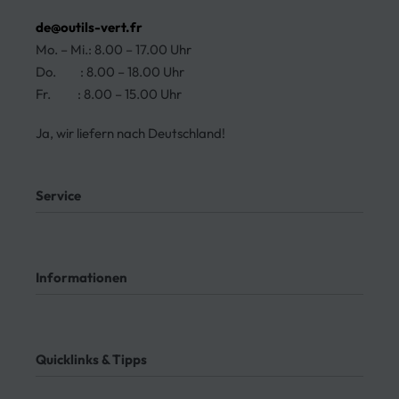
de@outils-vert.fr
Mo. – Mi.: 8.00 – 17.00 Uhr
Do. : 8.00 – 18.00 Uhr
Fr. : 8.00 – 15.00 Uhr
Ja, wir liefern nach Deutschland!
Service
Mein Konto
Kontakt
Informationen
Meine Bestellungen
Bezahlung
Rücksendung
AGB
Meine Bestellung verfolgen
Datenschutz
Quicklinks & Tipps
Impressum
Lieferung