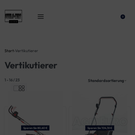
0
Start
›
Vertikutierer
Vertikutierer
1
-
16
/
23
Standardsortierung
Sparen Sie 80,60 €
Sparen Sie 104,18 €