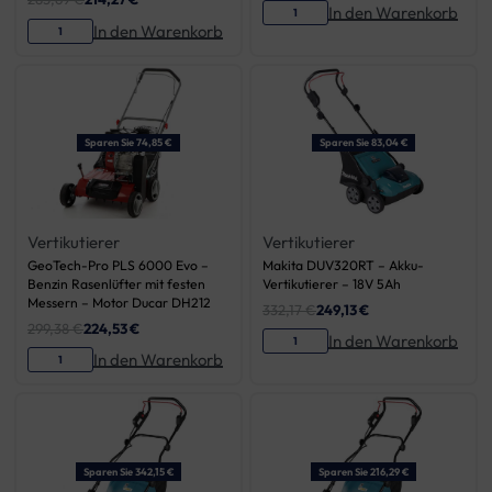
In den Warenkorb
In den Warenkorb
Sparen Sie 74,85 €
Sparen Sie 83,04 €
Vertikutierer
Vertikutierer
GeoTech-Pro PLS 6000 Evo –
Makita DUV320RT – Akku-
Benzin Rasenlüfter mit festen
Vertikutierer – 18V 5Ah
Messern – Motor Ducar DH212
332,17
€
249,13
€
299,38
€
224,53
€
In den Warenkorb
In den Warenkorb
Sparen Sie 342,15 €
Sparen Sie 216,29 €