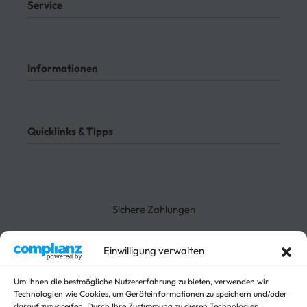
Service
Mein Konto
Kontakt
Informationen
Meine Bestellungen
Bezahlung
Rücksendung
AGB
Meine Bestellung verfolgen
Datenschutz
Quicklinks & Tipps
Impressum
Lieferung
Rücksendung
3-Seitenkipper
Widerrufsrecht
Absenkanhänger
Absenkbare-Kofferanhänger
Sichere Zahlungen
Anhänger
Arbeitsbühnen Anhänger
Arbeitsmaschinen
Einwilligung verwalten
Autotrailer
Autotrailer geschlossen
Um Ihnen die bestmögliche Nutzererfahrung zu bieten, verwenden wir
Technologien wie Cookies, um Geräteinformationen zu speichern und/oder
Baumaschinen
darauf zuzugreifen. Durch Ihre Zustimmung zu diesen Technologien