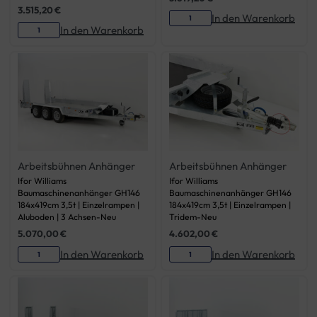
3.515,20
€
In den Warenkorb
In den Warenkorb
Arbeitsbühnen Anhänger
Arbeitsbühnen Anhänger
Ifor Williams
Ifor Williams
Baumaschinenanhänger GH146
Baumaschinenanhänger GH146
184x419cm 3,5t | Einzelrampen |
184x419cm 3,5t | Einzelrampen |
Aluboden | 3 Achsen-Neu
Tridem-Neu
5.070,00
€
4.602,00
€
In den Warenkorb
In den Warenkorb