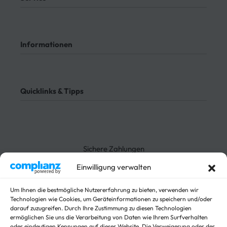
Mein Konto
Kontakt
Informationen
Meine Bestellungen
Bezahlung
Rücksendung
AGB
Meine Bestellung verfolgen
Datenschutz
Quicklinks & Tipps
Impressum
Lieferung
Rücksendung
3-Seitenkipper
Widerrufsrecht
Absenkanhänger
Absenkbare-Kofferanhänger
Sichere Zahlungen
Anhänger
Arbeitsbühnen Anhänger
Einwilligung verwalten
Arbeitsmaschinen
Autotrailer
Um Ihnen die bestmögliche Nutzererfahrung zu bieten, verwenden wir
Technologien wie Cookies, um Geräteinformationen zu speichern und/oder
Autotrailer geschlossen
darauf zuzugreifen. Durch Ihre Zustimmung zu diesen Technologien
Baumaschinen
ermöglichen Sie uns die Verarbeitung von Daten wie Ihrem Surfverhalten
Für Fahrzeuge
oder eindeutigen Kennungen auf dieser Website. Die Verweigerung oder der