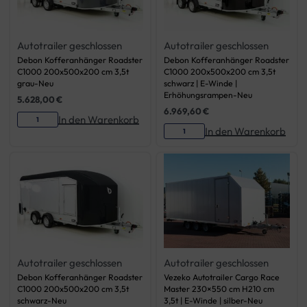
Autotrailer geschlossen
Autotrailer geschlossen
Debon Kofferanhänger Roadster
Debon Kofferanhänger Roadster
C1000 200x500x200 cm 3,5t
C1000 200x500x200 cm 3,5t
grau-Neu
schwarz | E-Winde |
Erhöhungsrampen-Neu
5.628,00
€
6.969,60
€
In den Warenkorb
In den Warenkorb
Autotrailer geschlossen
Autotrailer geschlossen
Debon Kofferanhänger Roadster
Vezeko Autotrailer Cargo Race
C1000 200x500x200 cm 3,5t
Master 230×550 cm H210 cm
schwarz-Neu
3,5t | E-Winde | silber-Neu