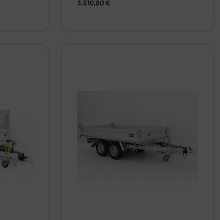
3.510,80
€
rb
In den Warenkorb
QUICKVIEW