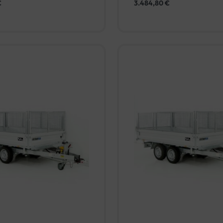
€
3.484,80
€
In den Warenkorb
In den Warenko
IEW
QUICKVIEW