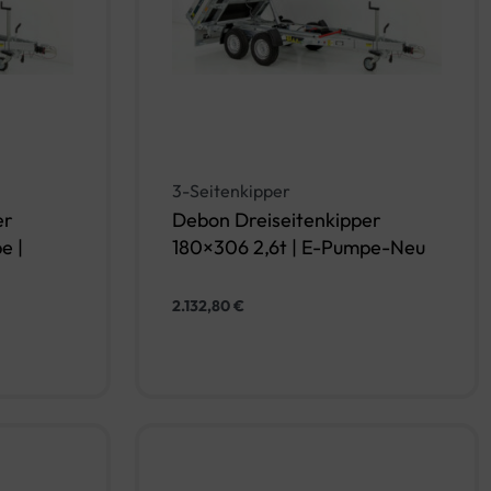
3-Seitenkipper
er
Debon Dreiseitenkipper
e |
180×306 2,6t | E-Pumpe-Neu
2.132,80
€
In den Warenkorb
rb
QUICKVIEW