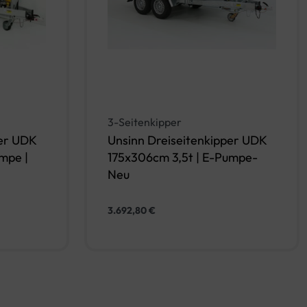
3-Seitenkipper
per UDK
Unsinn Dreiseitenkipper UDK
mpe |
175x306cm 3,5t | E-Pumpe-
Neu
3.692,80
€
rb
In den Warenkorb
QUICKVIEW