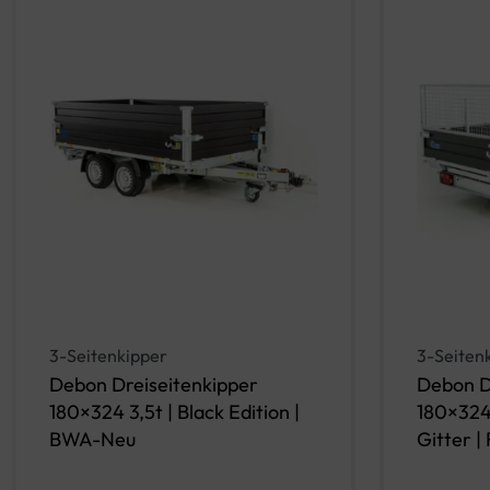
3-Seitenkipper
3-Seiten
Debon Dreiseitenkipper
Debon D
180×324 3,5t | Black Edition |
180×324 
BWA-Neu
Gitter |