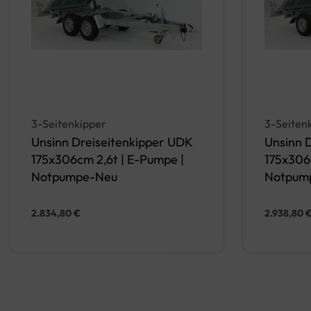
3-Seitenkipper
3-Seiten
Unsinn Dreiseitenkipper UDK
Unsinn 
175x306cm 2,6t | E-Pumpe |
175x306
Notpumpe-Neu
Notpum
2.834,80
€
2.938,80
In den Warenkorb
QUICKVIEW
QUICKV