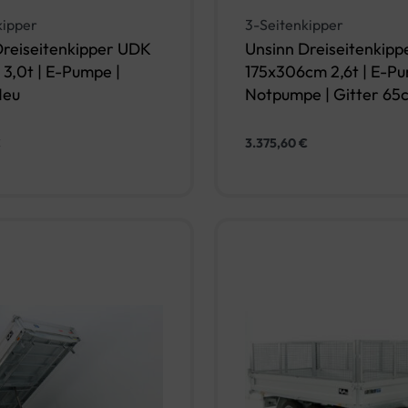
kipper
3-Seitenkipper
Dreiseitenkipper UDK
Unsinn Dreiseitenkip
3,0t | E-Pumpe |
175x306cm 2,6t | E-Pu
Neu
Notpumpe | Gitter 6
€
3.375,60
€
In den Warenkorb
In den Warenko
IEW
QUICKVIEW