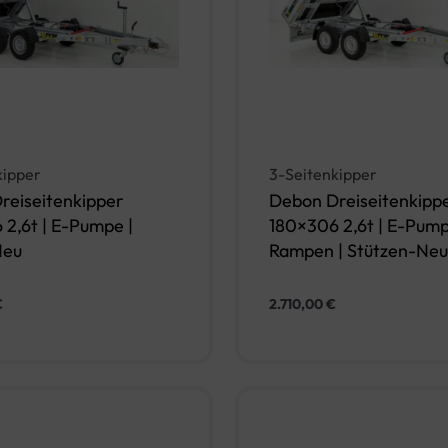
kipper
3-Seitenkipper
reiseitenkipper
Debon Dreiseitenkipp
2,6t | E-Pumpe |
180×306 2,6t | E-Pump
Neu
Rampen | Stützen-Neu
€
2.710,00
€
In den Warenkorb
In den Warenko
IEW
QUICKVIEW