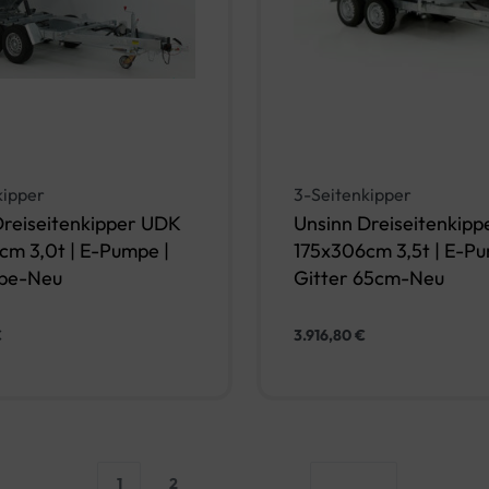
kipper
3-Seitenkipper
Dreiseitenkipper UDK
Unsinn Dreiseitenkip
cm 3,0t | E-Pumpe |
175x306cm 3,5t | E-Pu
pe-Neu
Gitter 65cm-Neu
€
3.916,80
€
In den Warenkorb
In den Warenko
IEW
QUICKVIEW
1
2