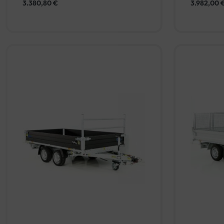
3.380,80
€
3.982,00
In den Warenkorb
QUICKVIEW
QUICKV