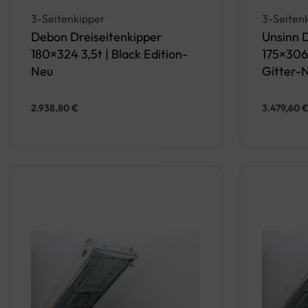
3-Seitenkipper
3-Seiten
Debon Dreiseitenkipper
Unsinn 
180×324 3,5t | Black Edition-
175×306 
Neu
Gitter-
2.938,80
€
3.479,60
In den Warenkorb
QUICKVIEW
QUICKV