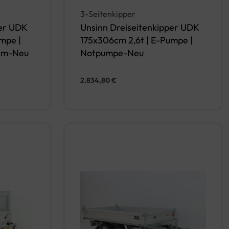
3-Seitenkipper
per UDK
Unsinn Dreiseitenkipper UDK
mpe |
175x306cm 2,6t | E-Pumpe |
5cm-Neu
Notpumpe-Neu
2.834,80
€
rb
In den Warenkorb
QUICKVIEW