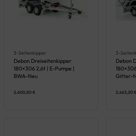
3-Seitenkipper
3-Seiten
Debon Dreiseitenkipper
Debon D
180×306 2,6t | E-Pumpe |
180×306 
BWA-Neu
Gitter-
2.600,80
€
2.663,20
In den Warenkorb
QUICKVIEW
QUICKV