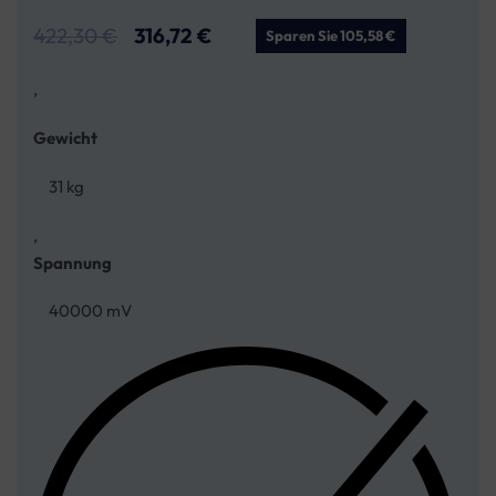
422,30
€
316,72
€
Sparen Sie 105,58 €
,
Gewicht
31 kg
,
Spannung
40000 mV