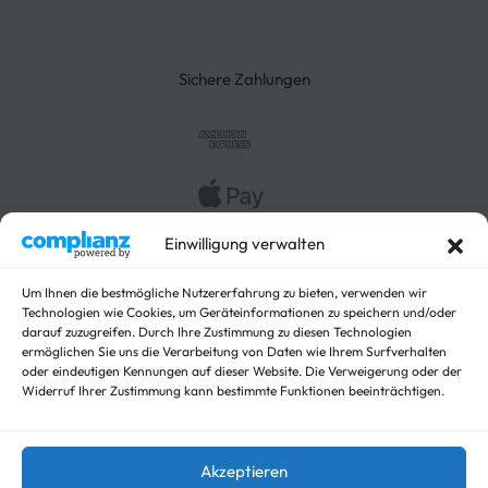
Lieferung
Rücksendung
3-Seitenkipper
Widerrufsrecht
Absenkanhänger
Absenkbare-Kofferanhänger
Sichere Zahlungen
Anhänger
Arbeitsbühnen Anhänger
Arbeitsmaschinen
Autotrailer
Autotrailer geschlossen
Einwilligung verwalten
Baumaschinen
Für Fahrzeuge
Hochlader
Um Ihnen die bestmögliche Nutzererfahrung zu bieten, verwenden wir
Technologien wie Cookies, um Geräteinformationen zu speichern und/oder
Kippanhänger Angebote
darauf zuzugreifen. Durch Ihre Zustimmung zu diesen Technologien
Kipper
ermöglichen Sie uns die Verarbeitung von Daten wie Ihrem Surfverhalten
Koffer
oder eindeutigen Kennungen auf dieser Website. Die Verweigerung oder der
Widerruf Ihrer Zustimmung kann bestimmte Funktionen beeinträchtigen.
Nicht kategorisieren
Viehanhänger
Akzeptieren
© trailer-master.eu 2026. Alle Rechte vorbehalten.