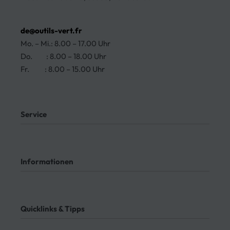
de@outils-vert.fr
Mo. – Mi.: 8.00 – 17.00 Uhr
Do. : 8.00 – 18.00 Uhr
Fr. : 8.00 – 15.00 Uhr
Ja, wir liefern nach Deutschland!
Service
Mein Konto
Kontakt
Informationen
Meine Bestellungen
Bezahlung
Rücksendung
AGB
Meine Bestellung verfolgen
Datenschutz
Quicklinks & Tipps
Impressum