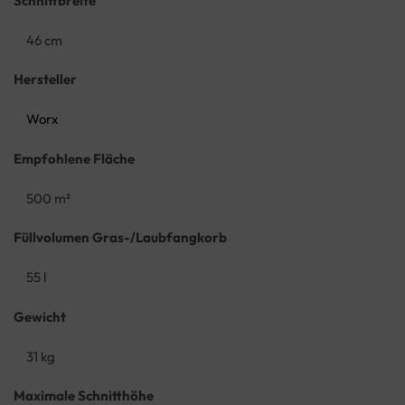
Schnittbreite
46 cm
Hersteller
Worx
Empfohlene Fläche
500 m²
Füllvolumen Gras-/Laubfangkorb
55 l
Gewicht
31 kg
Maximale Schnitthöhe