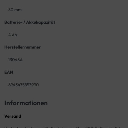
80 mm
Batterie- / Akkukapazität
4 Ah
Herstellernummer
13048A
EAN
6943475853990
Informationen
Versand