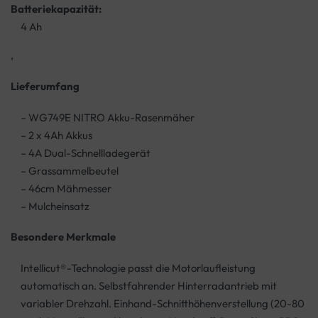
Batteriekapazität:
4 Ah
,
Lieferumfang
– WG749E NITRO Akku-Rasenmäher
– 2 x 4Ah Akkus
– 4A Dual-Schnellladegerät
– Grassammelbeutel
– 46cm Mähmesser
– Mulcheinsatz
Besondere Merkmale
Intellicut®-Technologie passt die Motorlaufleistung
automatisch an. Selbstfahrender Hinterradantrieb mit
variabler Drehzahl. Einhand-Schnitthöhenverstellung (20-80