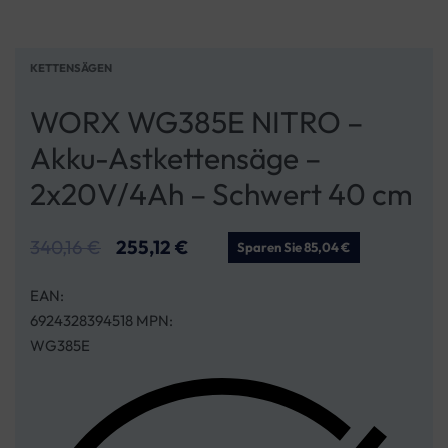
KETTENSÄGEN
WORX WG385E NITRO –
Akku-Astkettensäge –
2x20V/4Ah – Schwert 40 cm
340,16
€
255,12
€
Sparen Sie 85,04 €
EAN:
6924328394518 MPN:
WG385E