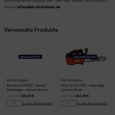
Kontaktieren Sie uns jetzt per Chat oder senden Sie uns eine E-
Mail an
infos@bio-brennholz.de
Verwandte Produkte
Sparen Sie 79,50 €
Sparen Sie 114,75 €
Kettensägen
Kettensägen
Blue Bird CSP 550 – Benzin
Echo CS 2511 TES – Motorsäge –
Kettensäge – Schwert 50 cm
Schwert 25 cm
318,00
€
238,50
€
459,00
€
344,25
€
In den Warenkorb
In den Warenkorb