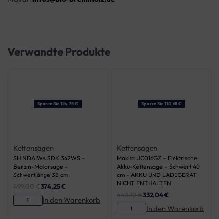
Verwandte Produkte
Sparen Sie 124,75 €
Sparen Sie 110,68 €
Kettensägen
Kettensägen
SHINDAIWA SDK 362WS –
Makita UC016GZ – Elektrische
Benzin-Motorsäge –
Akku-Kettensäge – Schwert 40
Schwertlänge 35 cm
cm – AKKU UND LADEGERÄT
NICHT ENTHALTEN
499,00
€
374,25
€
442,72
€
332,04
€
In den Warenkorb
In den Warenkorb