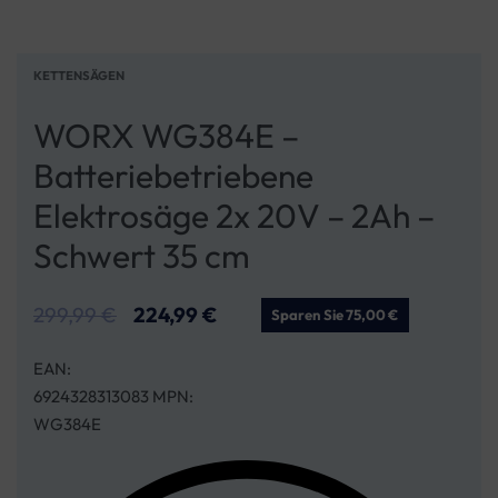
KETTENSÄGEN
WORX WG384E –
Batteriebetriebene
Elektrosäge 2x 20V – 2Ah –
Schwert 35 cm
299,99
€
224,99
€
Sparen Sie 75,00 €
EAN:
6924328313083 MPN:
WG384E