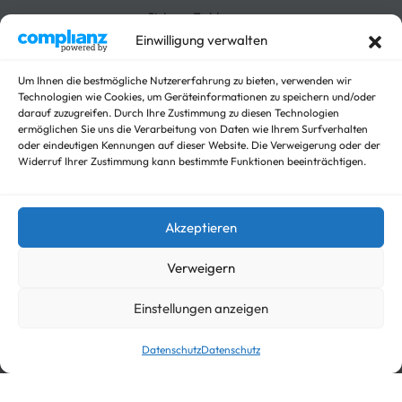
Absenkbare-Kofferanhänger
Sichere Zahlungen
Anhänger
Einwilligung verwalten
Arbeitsbühnen Anhänger
Arbeitsmaschinen
Um Ihnen die bestmögliche Nutzererfahrung zu bieten, verwenden wir
Autotrailer
Technologien wie Cookies, um Geräteinformationen zu speichern und/oder
Autotrailer geschlossen
darauf zuzugreifen. Durch Ihre Zustimmung zu diesen Technologien
Baumaschinen
ermöglichen Sie uns die Verarbeitung von Daten wie Ihrem Surfverhalten
oder eindeutigen Kennungen auf dieser Website. Die Verweigerung oder der
Für Fahrzeuge
Widerruf Ihrer Zustimmung kann bestimmte Funktionen beeinträchtigen.
Hochlader
Kippanhänger Angebote
Kipper
Akzeptieren
Koffer
Nicht kategorisieren
Verweigern
Viehanhänger
Einstellungen anzeigen
© trailer-master.eu 2026. Alle Rechte vorbehalten.
Datenschutz
Datenschutz