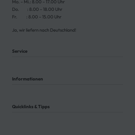
Mo. – Mi.: 8.00 – 17.00 Uhr
Do. : 8.00 – 18.00 Uhr
Fr. : 8.00 – 15.00 Uhr
Ja, wir liefern nach Deutschland!
Service
Mein Konto
Kontakt
Informationen
Meine Bestellungen
Bezahlung
Rücksendung
AGB
Meine Bestellung verfolgen
Datenschutz
Quicklinks & Tipps
Impressum
Lieferung
Rücksendung
3-Seitenkipper
Widerrufsrecht
Absenkanhänger