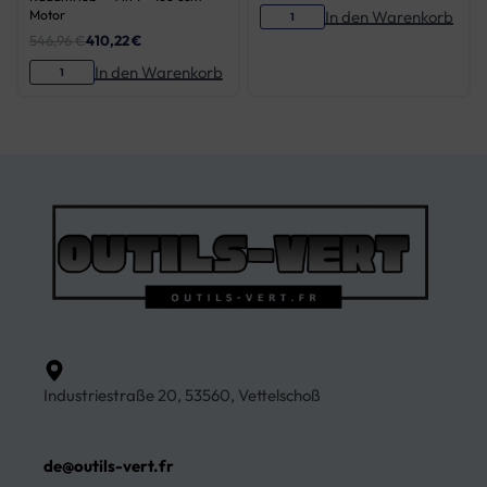
In den Warenkorb
Motor
546,96
€
410,22
€
In den Warenkorb
Industriestraße 20, 53560, Vettelschoß
de@outils-vert.fr