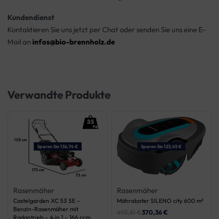
Kundendienst
Kontaktieren Sie uns jetzt per Chat oder senden Sie uns eine E-
Mail an
infos@bio-brennholz.de
Verwandte Produkte
Sparen Sie 136,74 €
Sparen Sie 123,45 €
Rasenmäher
Rasenmäher
Castelgarden XC 53 SE –
Mähroboter SILENO city 600 m²
Benzin-Rasenmäher mit
493,81
€
370,36
€
Radantrieb – 4 in 1 – 166 ccm