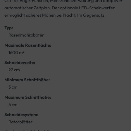
Cut-to-Edge-Funktion, Mehrzonenverwaltung und adaptiver
automatischer Zeitplan. Der optionale LED-Scheinwerfer
ermöglicht sicheres Mähen bei Nacht: Im Gegensatz
Typ:
Rasenmähroboter
Maximale Rasenfläche:
1600 m²
Schneideweite:
22 cm
Minimum Schnitthöhe:
3 cm
Maximum Schnitthöhe:
6 cm
Schneidesystem:
Rotorblätter