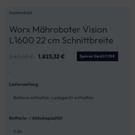
RASENMÄHER
Worx Mähroboter Vision
L1600 22 cm Schnittbreite
2.431,10
€
1.823,32
€
Sparen Sie 607,78 €
,
Lieferumfang
Batterie enthalten, Ladegerät enthalten
,
Batterie- / Akkukapazität
2 Ah