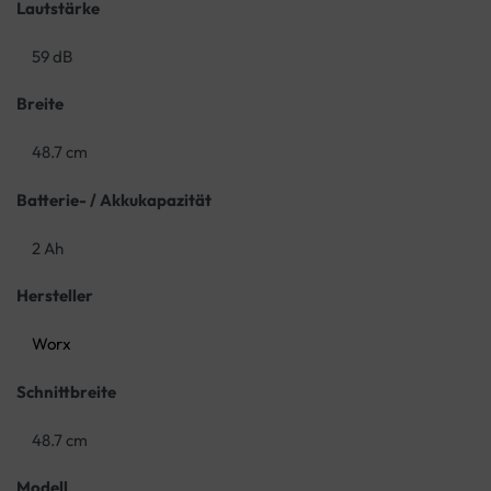
Lautstärke
59 dB
Breite
48.7 cm
Batterie- / Akkukapazität
2 Ah
Hersteller
Worx
Schnittbreite
48.7 cm
Modell