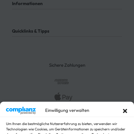
Mein Konto
Kontakt
Informationen
Meine Bestellungen
Bezahlung
Rücksendung
AGB
Meine Bestellung verfolgen
Datenschutz
Quicklinks & Tipps
Impressum
Lieferung
Rücksendung
3-Seitenkipper
Widerrufsrecht
Absenkanhänger
Absenkbare-Kofferanhänger
Sichere Zahlungen
Anhänger
Arbeitsbühnen Anhänger
Arbeitsmaschinen
Autotrailer
Autotrailer geschlossen
Einwilligung verwalten
Baumaschinen
Für Fahrzeuge
Hochlader
Um Ihnen die bestmögliche Nutzererfahrung zu bieten, verwenden wir
Technologien wie Cookies, um Geräteinformationen zu speichern und/oder
Kippanhänger Angebote