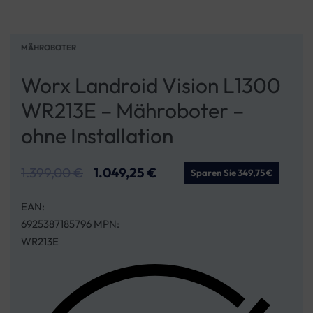
MÄHROBOTER
Worx Landroid Vision L1300
WR213E – Mähroboter –
ohne Installation
1.399,00
€
1.049,25
€
Sparen Sie 349,75 €
EAN:
6925387185796 MPN:
WR213E