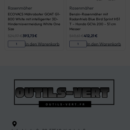
Rasenmäher
Rasenmäher
ECOVACS Mähroboter GOAT G1-
Benzin-Rasenmäher mit
800 White mit intelligenter 3D-
Radantrieb Blue Bird Sprint H51
Hindernisvermeidung White One
T – Honda GCVx 200 – 51 cm
Size
Messer
524,97
€
393,73
€
549,61
€
412,21
€
In den Warenkorb
In den Warenkorb