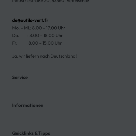
Industriestraße 20, 53560, Vettelschoß
de@outils-vert.fr
Mo. – Mi.: 8.00 – 17.00 Uhr
Do. : 8.00 – 18.00 Uhr
Fr. : 8.00 – 15.00 Uhr
Ja, wir liefern nach Deutschland!
Service
Mein Konto
Kontakt
Informationen
Meine Bestellungen
Bezahlung
Rücksendung
AGB
Meine Bestellung verfolgen
Datenschutz
Quicklinks & Tipps