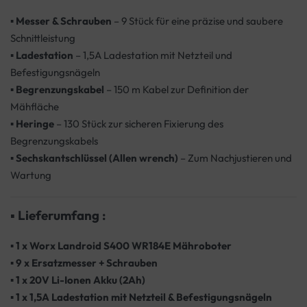
▪
Messer & Schrauben
– 9 Stück für eine präzise und saubere
Schnittleistung
▪
Ladestation
– 1,5A Ladestation mit Netzteil und
Befestigungsnägeln
▪
Begrenzungskabel
– 150 m Kabel zur Definition der
Mähfläche
▪
Heringe
– 130 Stück zur sicheren Fixierung des
Begrenzungskabels
▪
Sechskantschlüssel (Allen wrench)
– Zum Nachjustieren und
Wartung
▪
Lieferumfang :
▪
1 x Worx Landroid S400 WR184E Mähroboter
▪
9 x Ersatzmesser + Schrauben
▪
1 x 20V Li-Ionen Akku (2Ah)
▪
1 x 1,5A Ladestation mit Netzteil & Befestigungsnägeln