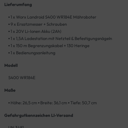
Lieferumfang
▪ 1 x Worx Landroid S400 WR184E Mähroboter
▪ 9 x Ersatzmesser + Schrauben
▪ 1 x 20V Li-Ionen Akku (2Ah)
▪ 1 x 1,5A Ladestation mit Netzteil & Befestigungsnägeln
▪ 1 x 150 m Begrenzungskabel + 130 Heringe
▪ 1 x Bedienungsanleitung
Modell
S400 WR184E
Maße
▪ Höhe: 26,5 cm ▪ Breite: 36,1 cm ▪ Tiefe: 50,7 cm
Gefahrgutkennzeichen LI-Versand
UN 3481