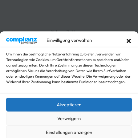
Impressum
Lieferung
Rücksendung
3-Seitenkipper
Widerrufsrecht
Absenkanhänger
Absenkbare-Kofferanhänger
Sichere Zahlungen
Anhänger
Einwilligung verwalten
Arbeitsbühnen Anhänger
Arbeitsmaschinen
Um Ihnen die bestmögliche Nutzererfahrung zu bieten, verwenden wir
Autotrailer
Technologien wie Cookies, um Geräteinformationen zu speichern und/oder
Autotrailer geschlossen
darauf zuzugreifen. Durch Ihre Zustimmung zu diesen Technologien
Baumaschinen
ermöglichen Sie uns die Verarbeitung von Daten wie Ihrem Surfverhalten
oder eindeutigen Kennungen auf dieser Website. Die Verweigerung oder der
Für Fahrzeuge
Widerruf Ihrer Zustimmung kann bestimmte Funktionen beeinträchtigen.
Hochlader
Kippanhänger Angebote
Kipper
Akzeptieren
Koffer
Nicht kategorisieren
Verweigern
Viehanhänger
Einstellungen anzeigen