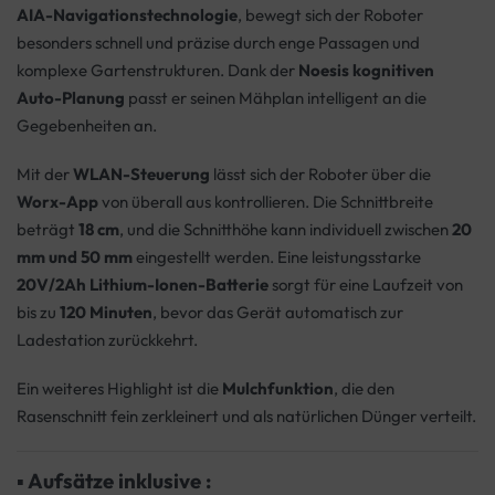
AIA-Navigationstechnologie
, bewegt sich der Roboter
besonders schnell und präzise durch enge Passagen und
komplexe Gartenstrukturen. Dank der
Noesis kognitiven
Auto-Planung
passt er seinen Mähplan intelligent an die
Gegebenheiten an.
Mit der
WLAN-Steuerung
lässt sich der Roboter über die
Worx-App
von überall aus kontrollieren. Die Schnittbreite
beträgt
18 cm
, und die Schnitthöhe kann individuell zwischen
20
mm und 50 mm
eingestellt werden. Eine leistungsstarke
20V/2Ah Lithium-Ionen-Batterie
sorgt für eine Laufzeit von
bis zu
120 Minuten
, bevor das Gerät automatisch zur
Ladestation zurückkehrt.
Ein weiteres Highlight ist die
Mulchfunktion
, die den
Rasenschnitt fein zerkleinert und als natürlichen Dünger verteilt.
▪
Aufsätze inklusive :