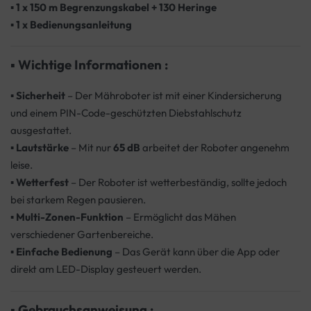
▪
1 x 150 m Begrenzungskabel + 130 Heringe
▪
1 x Bedienungsanleitung
▪
Wichtige Informationen :
▪
Sicherheit
– Der Mähroboter ist mit einer Kindersicherung
und einem PIN-Code-geschützten Diebstahlschutz
ausgestattet.
▪
Lautstärke
– Mit nur
65 dB
arbeitet der Roboter angenehm
leise.
▪
Wetterfest
– Der Roboter ist wetterbeständig, sollte jedoch
bei starkem Regen pausieren.
▪
Multi-Zonen-Funktion
– Ermöglicht das Mähen
verschiedener Gartenbereiche.
▪
Einfache Bedienung
– Das Gerät kann über die App oder
direkt am LED-Display gesteuert werden.
▪
Gebrauchsanweisung :