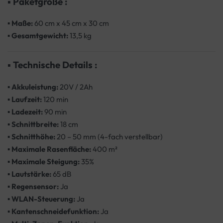
▪
Paketgröße :
▪
Maße:
60 cm x 45 cm x 30 cm
▪
Gesamtgewicht:
13,5 kg
▪
Technische Details :
▪
Akkuleistung:
20V / 2Ah
▪
Laufzeit:
120 min
▪
Ladezeit:
90 min
▪
Schnittbreite:
18 cm
▪
Schnitthöhe:
20 – 50 mm (4-fach verstellbar)
▪
Maximale Rasenfläche:
400 m²
▪
Maximale Steigung:
35%
▪
Lautstärke:
65 dB
▪
Regensensor:
Ja
▪
WLAN-Steuerung:
Ja
▪
Kantenschneidefunktion:
Ja