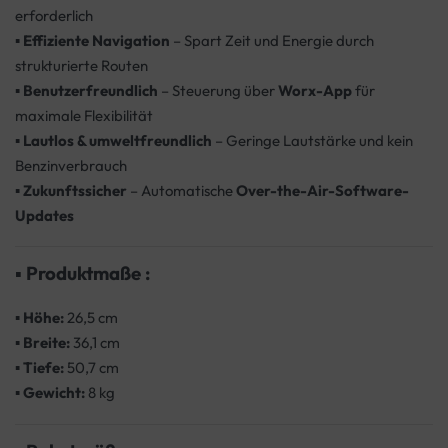
erforderlich
▪
Effiziente Navigation
– Spart Zeit und Energie durch
strukturierte Routen
▪
Benutzerfreundlich
– Steuerung über
Worx-App
für
maximale Flexibilität
▪
Lautlos & umweltfreundlich
– Geringe Lautstärke und kein
Benzinverbrauch
▪
Zukunftssicher
– Automatische
Over-the-Air-Software-
Updates
▪
Produktmaße :
▪
Höhe:
26,5 cm
▪
Breite:
36,1 cm
▪
Tiefe:
50,7 cm
▪
Gewicht:
8 kg