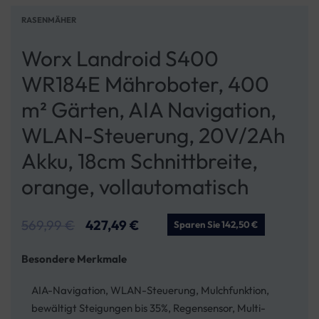
RASENMÄHER
Worx Landroid S400
WR184E Mähroboter, 400
m² Gärten, AIA Navigation,
WLAN-Steuerung, 20V/2Ah
Akku, 18cm Schnittbreite,
orange, vollautomatisch
569,99
€
427,49
€
Sparen Sie 142,50 €
Besondere Merkmale
AIA-Navigation, WLAN-Steuerung, Mulchfunktion,
bewältigt Steigungen bis 35%, Regensensor, Multi-