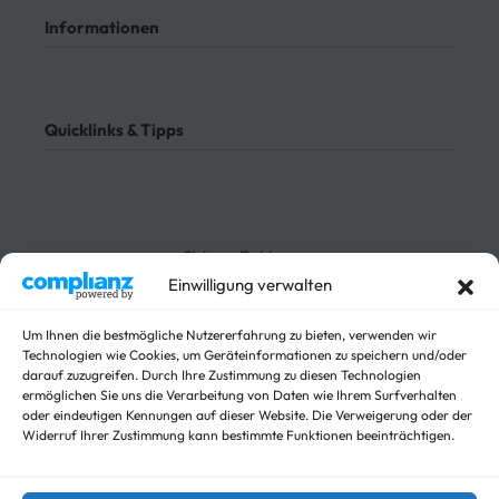
Kontakt
Informationen
Meine Bestellungen
Bezahlung
Rücksendung
AGB
Meine Bestellung verfolgen
Datenschutz
Quicklinks & Tipps
Impressum
Lieferung
Rücksendung
3-Seitenkipper
Widerrufsrecht
Absenkanhänger
Absenkbare-Kofferanhänger
Sichere Zahlungen
Anhänger
Einwilligung verwalten
Arbeitsbühnen Anhänger
Arbeitsmaschinen
Um Ihnen die bestmögliche Nutzererfahrung zu bieten, verwenden wir
Autotrailer
Technologien wie Cookies, um Geräteinformationen zu speichern und/oder
Autotrailer geschlossen
darauf zuzugreifen. Durch Ihre Zustimmung zu diesen Technologien
Baumaschinen
ermöglichen Sie uns die Verarbeitung von Daten wie Ihrem Surfverhalten
oder eindeutigen Kennungen auf dieser Website. Die Verweigerung oder der
Für Fahrzeuge
Widerruf Ihrer Zustimmung kann bestimmte Funktionen beeinträchtigen.
Hochlader
Kippanhänger Angebote
Kipper