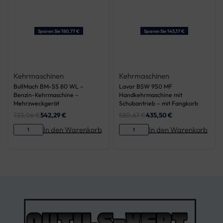
Sparen Sie 180,77 €
Sparen Sie 145,17 €
Kehrmaschinen
Kehrmaschinen
BullMach BM-SS 80 WL –
Lavor BSW 950 MF
Benzin-Kehrmaschine –
Handkehrmaschine mit
Mehrzweckgerät
Schubantrieb – mit Fangkorb
723,06
€
542,29
€
580,67
€
435,50
€
In den Warenkorb
In den Warenkorb