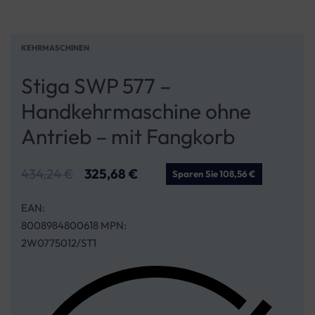
KEHRMASCHINEN
Stiga SWP 577 –
Handkehrmaschine ohne
Antrieb – mit Fangkorb
434,24
€
325,68
€
Sparen Sie 108,56 €
EAN:
8008984800618 MPN:
2W0775012/ST1