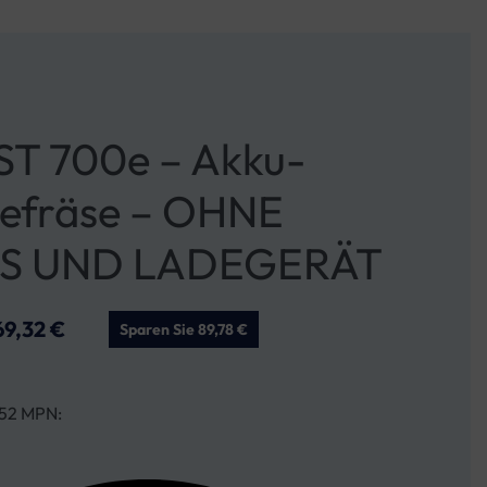
 ST 700e – Akku-
efräse – OHNE
S UND LADEGERÄT
69,32
€
Sparen Sie 89,78 €
52 MPN: