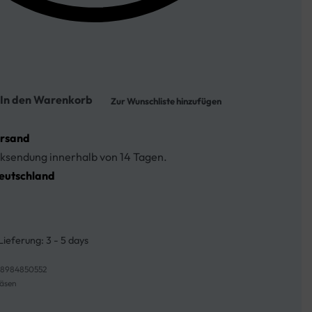
In den Warenkorb
Zur Wunschliste hinzufügen
ersand
ksendung innerhalb von 14 Tagen.
eutschland
Lieferung:
3 - 5 days
8984850552
äsen