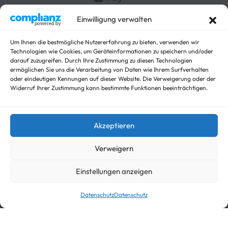
Autotrailer geschlossen
Baumaschinen
Einwilligung verwalten
Für Fahrzeuge
Hochlader
Um Ihnen die bestmögliche Nutzererfahrung zu bieten, verwenden wir
Technologien wie Cookies, um Geräteinformationen zu speichern und/oder
Kippanhänger Angebote
darauf zuzugreifen. Durch Ihre Zustimmung zu diesen Technologien
Kipper
ermöglichen Sie uns die Verarbeitung von Daten wie Ihrem Surfverhalten
Koffer
oder eindeutigen Kennungen auf dieser Website. Die Verweigerung oder der
Widerruf Ihrer Zustimmung kann bestimmte Funktionen beeinträchtigen.
Nicht kategorisieren
Viehanhänger
Akzeptieren
© trailer-master.eu 2026. Alle Rechte vorbehalten.
Verweigern
Einstellungen anzeigen
Datenschutz
Datenschutz
In den Warenkorb