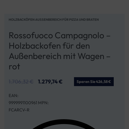
HOLZBACKÖFEN AUSSENBEREICH FÜR PIZZA UND BRATEN
Rossofuoco Campagnolo –
Holzbackofen für den
Außenbereich mit Wagen –
rot
1.706,32
€
1.279,74
€
Sparen Sie 426,58 €
EAN:
9999991100961 MPN:
FCARCV-R