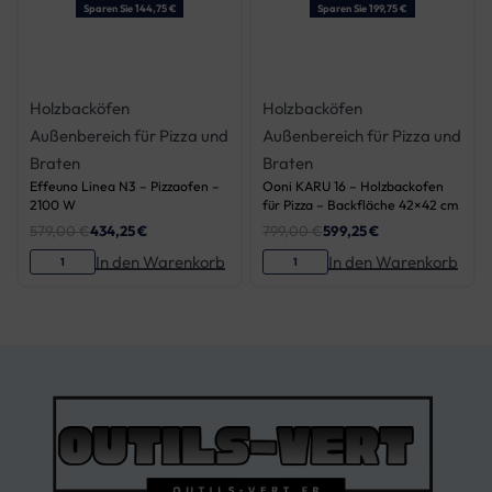
Sparen Sie 144,75 €
Sparen Sie 199,75 €
Holzbacköfen
Holzbacköfen
Außenbereich für Pizza und
Außenbereich für Pizza und
Braten
Braten
Effeuno Linea N3 – Pizzaofen –
Ooni KARU 16 – Holzbackofen
2100 W
für Pizza – Backfläche 42×42 cm
579,00
€
434,25
€
799,00
€
599,25
€
In den Warenkorb
In den Warenkorb