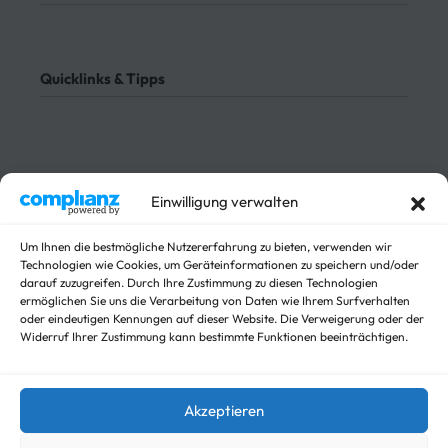
Bezahlung
Rücksendung
AGB
Meine Bestellung verfolgen
Datenschutz
Quicklinks & Tipps
Impressum
Lieferung
Rücksendung
3-Seitenkipper
Widerrufsrecht
Absenkanhänger
Absenkbare-Kofferanhänger
Sichere Zahlungen
Einwilligung verwalten
Anhänger
Arbeitsbühnen Anhänger
Um Ihnen die bestmögliche Nutzererfahrung zu bieten, verwenden wir
Arbeitsmaschinen
Technologien wie Cookies, um Geräteinformationen zu speichern und/oder
Autotrailer
darauf zuzugreifen. Durch Ihre Zustimmung zu diesen Technologien
Autotrailer geschlossen
ermöglichen Sie uns die Verarbeitung von Daten wie Ihrem Surfverhalten
Baumaschinen
oder eindeutigen Kennungen auf dieser Website. Die Verweigerung oder der
Widerruf Ihrer Zustimmung kann bestimmte Funktionen beeinträchtigen.
Für Fahrzeuge
Hochlader
Kippanhänger Angebote
Akzeptieren
Kipper
Koffer