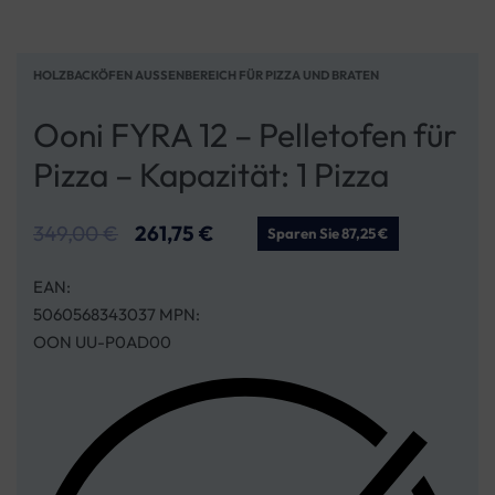
HOLZBACKÖFEN AUSSENBEREICH FÜR PIZZA UND BRATEN
Ooni FYRA 12 – Pelletofen für
Pizza – Kapazität: 1 Pizza
349,00
€
261,75
€
Sparen Sie 87,25 €
EAN:
5060568343037 MPN:
OON UU-P0AD00