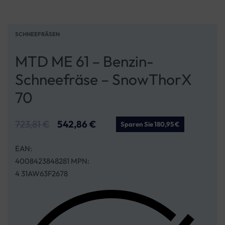
SCHNEEFRÄSEN
MTD ME 61 – Benzin-
Schneefräse – SnowThorX
70
723,81
€
542,86
€
Sparen Sie 180,95 €
EAN:
4008423848281 MPN:
4 31AW63F2678