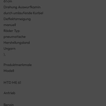
61 cm
Drehung Auswurfkamin
durch umlaufende Kurbel
Deflektorneigung
manuell
Räder Typ
pneumatische
Herstellungsland
Ungarn
},
Produktmerkmale
Modell
MTD ME 61
Antrieb
Benzin