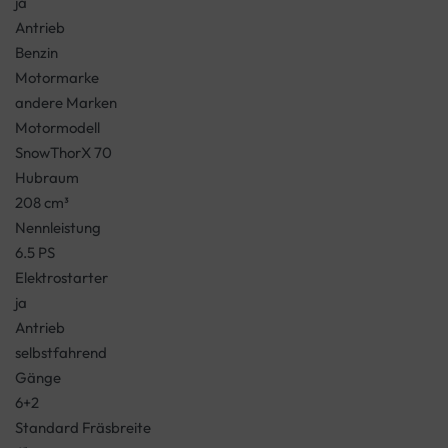
ja
Antrieb
Benzin
Motormarke
andere Marken
Motormodell
SnowThorX 70
Hubraum
208 cm³
Nennleistung
6.5 PS
Elektrostarter
ja
Antrieb
selbstfahrend
Gänge
6+2
Standard Fräsbreite