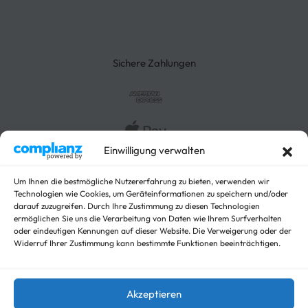
Quicklinks & Tipps
Impressum
Lieferung
Rücksendung
3-Seitenkipper
Widerrufsrecht
Absenkanhänger
Absenkbare-Kofferanhänger
Sichere Zahlungen
Anhänger
Arbeitsbühnen Anhänger
Arbeitsmaschinen
Autotrailer
Einwilligung verwalten
Autotrailer geschlossen
Baumaschinen
Für Fahrzeuge
Um Ihnen die bestmögliche Nutzererfahrung zu bieten, verwenden wir
Technologien wie Cookies, um Geräteinformationen zu speichern und/oder
Hochlader
darauf zuzugreifen. Durch Ihre Zustimmung zu diesen Technologien
Kippanhänger Angebote
ermöglichen Sie uns die Verarbeitung von Daten wie Ihrem Surfverhalten
Kipper
oder eindeutigen Kennungen auf dieser Website. Die Verweigerung oder der
Widerruf Ihrer Zustimmung kann bestimmte Funktionen beeinträchtigen.
Koffer
Nicht kategorisieren
Viehanhänger
Akzeptieren
© trailer-master.eu 2026. Alle Rechte vorbehalten.