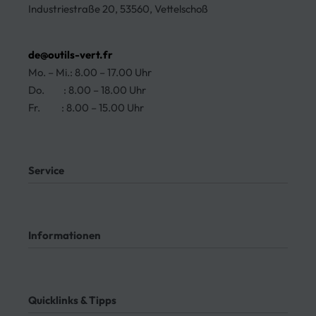
Industriestraße 20, 53560, Vettelschoß
de@outils-vert.fr
Mo. – Mi.: 8.00 – 17.00 Uhr
Do. : 8.00 – 18.00 Uhr
Fr. : 8.00 – 15.00 Uhr
Ja, wir liefern nach Deutschland!
Service
Mein Konto
Kontakt
Informationen
Meine Bestellungen
Bezahlung
Rücksendung
AGB
Meine Bestellung verfolgen
Datenschutz