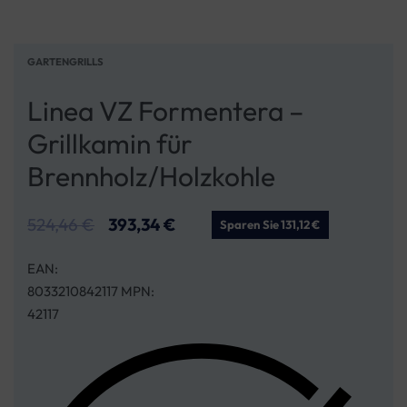
GARTENGRILLS
Linea VZ Formentera –
Grillkamin für
Brennholz/Holzkohle
524,46
€
393,34
€
Sparen Sie 131,12 €
EAN:
8033210842117 MPN:
42117