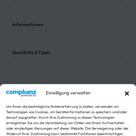
Mein Konto
Kontakt
Informationen
Meine Bestellungen
Bezahlung
Rücksendung
AGB
Meine Bestellung verfolgen
Datenschutz
Quicklinks & Tipps
Impressum
Lieferung
Rücksendung
3-Seitenkipper
Widerrufsrecht
Absenkanhänger
Absenkbare-Kofferanhänger
Sichere Zahlungen
Anhänger
Einwilligung verwalten
Arbeitsbühnen Anhänger
Arbeitsmaschinen
Um Ihnen die bestmögliche Nutzererfahrung zu bieten, verwenden wir
Autotrailer
Technologien wie Cookies, um Geräteinformationen zu speichern und/oder
darauf zuzugreifen. Durch Ihre Zustimmung zu diesen Technologien
Autotrailer geschlossen
ermöglichen Sie uns die Verarbeitung von Daten wie Ihrem Surfverhalten
Baumaschinen
oder eindeutigen Kennungen auf dieser Website. Die Verweigerung oder der
Für Fahrzeuge
Widerruf Ihrer Zustimmung kann bestimmte Funktionen beeinträchtigen.