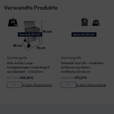
Verwandte Produkte
Sparen Sie 101,79 €
Sparen Sie 105,76 €
Gartengrills
Gartengrills
Mille Achille Large –
Palazzetti Aral GR – Holzkohle-
Handgefertigter Holzkohlegrill
Grillkamin aus Beton –
aus Edelstahl – 67,5x37cm
Grillfläche 53×40 cm
407,15
€
305,36
€
423,03
€
317,27
€
In den Warenkorb
In den Warenkorb