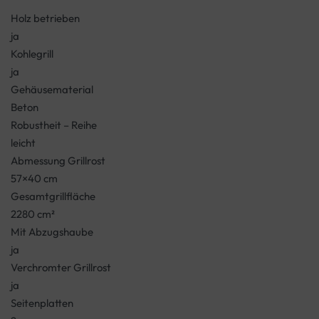
Holz betrieben
ja
Kohlegrill
ja
Gehäusematerial
Beton
Robustheit – Reihe
leicht
Abmessung Grillrost
57×40 cm
Gesamtgrillfläche
2280 cm²
Mit Abzugshaube
ja
Verchromter Grillrost
ja
Seitenplatten