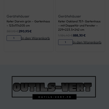
Gerätehäuser
Gerätehäuser
Keter Darwin grün – Gartenhaus
Keter Oakland 757- Gartenhaus
– 123x117x205 cm
– mit Doppeltür und Fenster –
229×223.5×242 cm
387,93
€
290,95
€
1.184,40
€
888,30
€
In den Warenkorb
In den Warenkorb