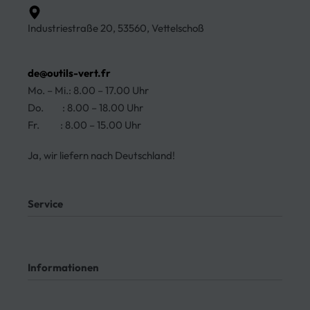
Industriestraße 20, 53560, Vettelschoß
de@outils-vert.fr
Mo. – Mi.: 8.00 – 17.00 Uhr
Do. : 8.00 – 18.00 Uhr
Fr. : 8.00 – 15.00 Uhr
Ja, wir liefern nach Deutschland!
Service
Mein Konto
Kontakt
Informationen
Meine Bestellungen
Bezahlung
Rücksendung
AGB