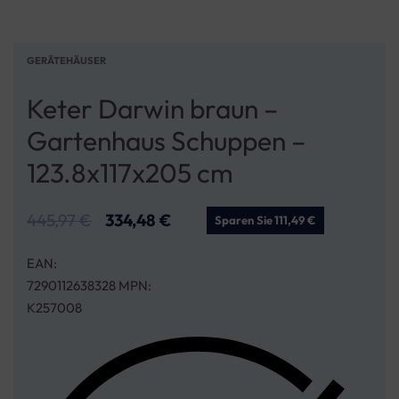
GERÄTEHÄUSER
Keter Darwin braun –
Gartenhaus Schuppen –
123.8x117x205 cm
445,97
€
334,48
€
Sparen Sie 111,49 €
EAN:
7290112638328 MPN:
K257008