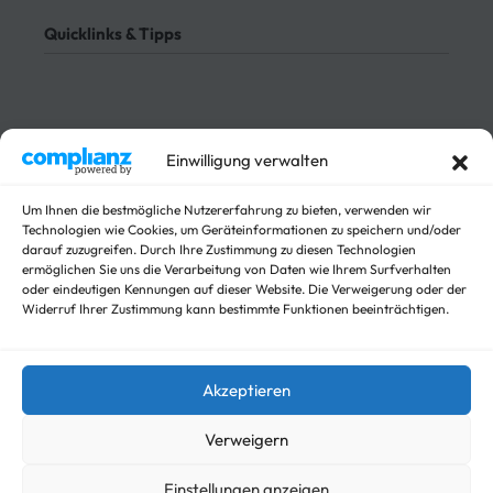
Meine Bestellung verfolgen
Datenschutz
Quicklinks & Tipps
Impressum
Lieferung
Rücksendung
3-Seitenkipper
Widerrufsrecht
Absenkanhänger
Absenkbare-Kofferanhänger
Sichere Zahlungen
Einwilligung verwalten
Anhänger
Arbeitsbühnen Anhänger
Um Ihnen die bestmögliche Nutzererfahrung zu bieten, verwenden wir
Arbeitsmaschinen
Technologien wie Cookies, um Geräteinformationen zu speichern und/oder
Autotrailer
darauf zuzugreifen. Durch Ihre Zustimmung zu diesen Technologien
ermöglichen Sie uns die Verarbeitung von Daten wie Ihrem Surfverhalten
Autotrailer geschlossen
oder eindeutigen Kennungen auf dieser Website. Die Verweigerung oder der
Baumaschinen
Widerruf Ihrer Zustimmung kann bestimmte Funktionen beeinträchtigen.
Für Fahrzeuge
Hochlader
Kippanhänger Angebote
Akzeptieren
Kipper
Koffer
Verweigern
Nicht kategorisieren
Viehanhänger
Einstellungen anzeigen