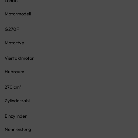
Loncin
Motormodell
G270F
Motortyp
Viertaktmotor
Hubraum
270 cm³
Zylinderzahl
Einzylinder
Nennleistung