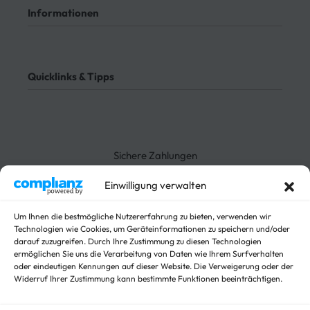
Kontakt
Informationen
Meine Bestellungen
Bezahlung
Rücksendung
AGB
Meine Bestellung verfolgen
Datenschutz
Quicklinks & Tipps
Impressum
Lieferung
Rücksendung
3-Seitenkipper
Widerrufsrecht
Absenkanhänger
Absenkbare-Kofferanhänger
Sichere Zahlungen
Anhänger
Arbeitsbühnen Anhänger
Einwilligung verwalten
Arbeitsmaschinen
Autotrailer
Um Ihnen die bestmögliche Nutzererfahrung zu bieten, verwenden wir
Autotrailer geschlossen
Technologien wie Cookies, um Geräteinformationen zu speichern und/oder
darauf zuzugreifen. Durch Ihre Zustimmung zu diesen Technologien
Baumaschinen
ermöglichen Sie uns die Verarbeitung von Daten wie Ihrem Surfverhalten
Für Fahrzeuge
oder eindeutigen Kennungen auf dieser Website. Die Verweigerung oder der
Hochlader
Widerruf Ihrer Zustimmung kann bestimmte Funktionen beeinträchtigen.
Kippanhänger Angebote
Kipper