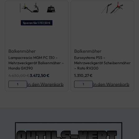
Sparen Sie 1.157,50 €
Balkenmäher
Balkenmäher
Lampacrescia MGM FC 130 –
Eurosystems P55 –
Mehrzweckgerät Balkenmäher –
Mehrzweckgerät Scheibenmäher
Honda GX390
– Rato RV200
4.630,00
€
3.472,50
€
1.310,27
€
In den Warenkorb
In den Warenkorb