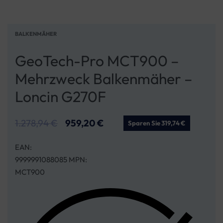
BALKENMÄHER
GeoTech-Pro MCT900 –
Mehrzweck Balkenmäher –
Loncin G270F
1.278,94
€
959,20
€
Sparen Sie 319,74 €
EAN:
9999991088085 MPN:
MCT900