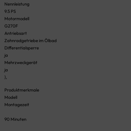
Nennleistung
9.5 PS
Motormodell
G270F
Antriebsart
Zahnradgetriebe im Ölbad
Differentialsperre
ja
Mehrzweckgerät
ja
},
Produktmerkmale
Modell
Montagezeit
90 Minuten