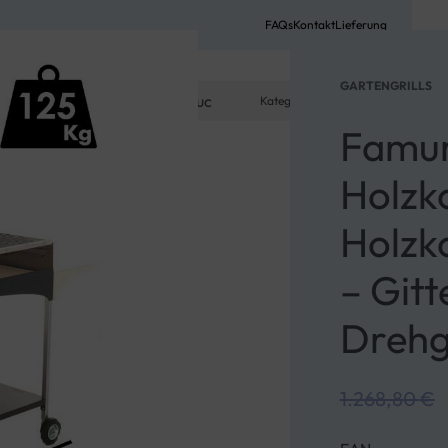
FAQs
Kontakt
Lieferung
GARTENGRILLS
Kategorie
0
MEIN KONTO
Famur 
Holzk
Holzko
– Git
449,00
€
336,75
€
1.030,90
€
773,17
€
Drehg
1.268,80
€