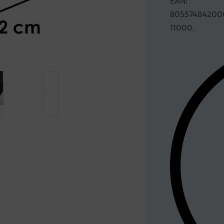
EAN:
80557484200
11000.