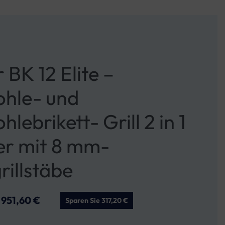
BK 12 Elite –
ohle- und
hlebrikett- Grill 2 in 1
ter mit 8 mm-
rillstäbe
951,60
€
Sparen Sie 317,20 €