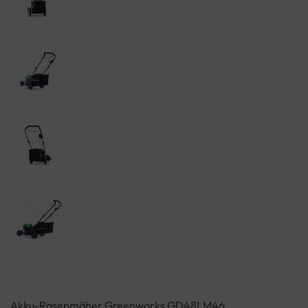
Akku-Rasenmäher Greenworks GD48LM46