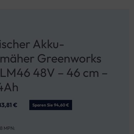
ischer Akku-
mäher Greenworks
M46 48V – 46 cm –
4Ah
83,81
€
Sparen Sie 94,60 €
8 MPN: