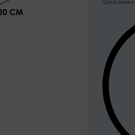
GD48LM46K4