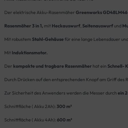
Der elektrische Akku-Rasenmäher
Greenworks GD48LM4
Rasenmäher 3 in 1,
mit
Heckauswurf
,
Seitenauswurf
und
Mu
Mit robustem
Stahl-Gehäuse
für eine lange Lebensdauer und
Mit
Induktionsmotor.
Der
kompakte und tragbare Rasenmäher
hat ein
Schnell-
Durch Drücken auf den entsprechenden Knopf am Griff des
Zur Sicherheit des Anwenders werden die Messer durch
ein 
Schnittfläche ( Akku 2Ah):
300
m²
Schnittfläche ( Akku 4Ah):
600 m²