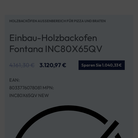
HOLZBACKÖFEN AUSSENBEREICH FÜR PIZZA UND BRATEN
Einbau-Holzbackofen
Fontana INC80X65QV
4.161,30
€
3.120,97
€
Sparen Sie 1.040,33 €
EAN:
8033776078081 MPN:
INC80X65QV NEW