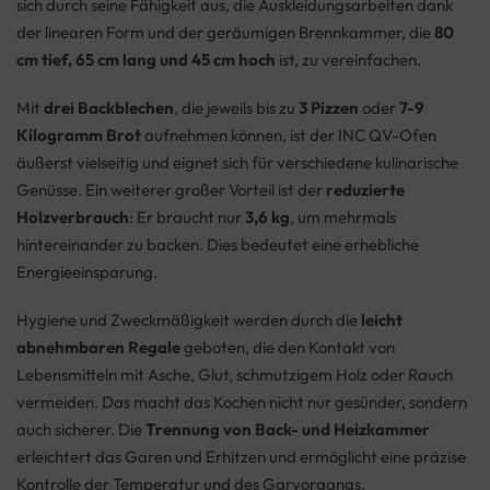
sich durch seine Fähigkeit aus, die Auskleidungsarbeiten dank
der linearen Form und der geräumigen Brennkammer, die
80
cm tief, 65 cm lang und 45 cm hoch
ist, zu vereinfachen.
Mit
drei Backblechen
, die jeweils bis zu
3 Pizzen
oder
7-9
Kilogramm Brot
aufnehmen können, ist der INC QV-Ofen
äußerst vielseitig und eignet sich für verschiedene kulinarische
Genüsse. Ein weiterer großer Vorteil ist der
reduzierte
Holzverbrauch
: Er braucht nur
3,6 kg
, um mehrmals
hintereinander zu backen. Dies bedeutet eine erhebliche
Energieeinsparung.
Hygiene und Zweckmäßigkeit werden durch die
leicht
abnehmbaren Regale
geboten, die den Kontakt von
Lebensmitteln mit Asche, Glut, schmutzigem Holz oder Rauch
vermeiden. Das macht das Kochen nicht nur gesünder, sondern
auch sicherer. Die
Trennung von Back- und Heizkammer
erleichtert das Garen und Erhitzen und ermöglicht eine präzise
Kontrolle der Temperatur und des Garvorgangs.