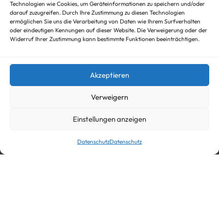
Arbeitsmaschinen
Technologien wie Cookies, um Geräteinformationen zu speichern und/oder
darauf zuzugreifen. Durch Ihre Zustimmung zu diesen Technologien
Autotrailer
ermöglichen Sie uns die Verarbeitung von Daten wie Ihrem Surfverhalten
Autotrailer geschlossen
oder eindeutigen Kennungen auf dieser Website. Die Verweigerung oder der
Baumaschinen
Widerruf Ihrer Zustimmung kann bestimmte Funktionen beeinträchtigen.
Für Fahrzeuge
Hochlader
Kippanhänger Angebote
Akzeptieren
Kipper
Koffer
Verweigern
Nicht kategorisieren
Viehanhänger
Einstellungen anzeigen
Datenschutz
Datenschutz
© trailer-master.eu 2026. Alle Rechte vorbehalten.
In den Warenkorb