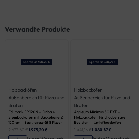
Verwandte Produkte
Sparen Sie 658,40 €
Sparen Sie 360,29 €
Holzbacköfen
Holzbacköfen
Außenbereich für Pizza und
Außenbereich für Pizza und
Braten
Braten
Edilmark FP 120N – Einbau-
Agrieuro Minimus 50 EXT –
Steinbackofen mit Backebene Ø
Holzbackofen für draußen aus
120 cm – Backkapazität 8 Pizzen
Edelstahl – Umluftbackofen
2.633,60
€
1.975,20
€
1.441,16
€
1.080,87
€
In den Warenkorb
In den Warenkorb