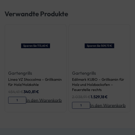
Verwandte Produkte
Sparen Sie 113,60 €
Sparen Sie 509,73 €
Gartengrills
Gartengrills
Linea VZ Stoccolma – Grillkamin
Edilmark KUBO – Grillkamin für
für Holz/Holzkohle
Holz und Holzbackofen –
Feuerstelle rechts
454,41
€
340,81
€
2.038,91
€
1.529,18
€
In den Warenkorb
In den Warenkorb