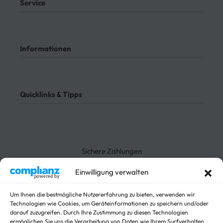
Service
Mein Konto
Kontakt
Informationen
Meine Bestellungen
Bezahlung
Rücksendung
AGB
Meine Bestellung verfolgen
Datenschutz
Quicklinks & Tipps
Impressum
Lieferung
Rücksendung
3-Seitenkipper
Widerrufsrecht
Absenkanhänger
Absenkbare-Kofferanhänger
Sichere Zahlungen
Anhänger
Arbeitsbühnen Anhänger
Einwilligung verwalten
Arbeitsmaschinen
Autotrailer
Um Ihnen die bestmögliche Nutzererfahrung zu bieten, verwenden wir
Autotrailer geschlossen
Technologien wie Cookies, um Geräteinformationen zu speichern und/oder
darauf zuzugreifen. Durch Ihre Zustimmung zu diesen Technologien
Baumaschinen
ermöglichen Sie uns die Verarbeitung von Daten wie Ihrem Surfverhalten