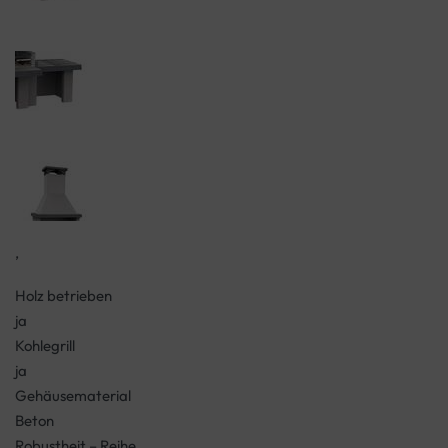
,
Holz betrieben
ja
Kohlegrill
ja
Gehäusematerial
Beton
Robustheit – Reihe