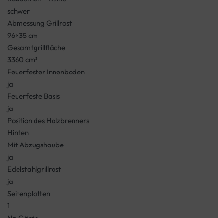
schwer
Abmessung Grillrost
96×35 cm
Gesamtgrillfläche
3360 cm²
Feuerfester Innenboden
ja
Feuerfeste Basis
ja
Position des Holzbrenners
Hinten
Mit Abzugshaube
ja
Edelstahlgrillrost
ja
Seitenplatten
1
Nr. Gäste