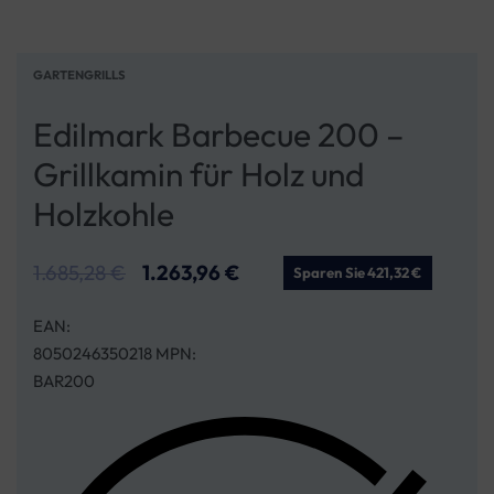
GARTENGRILLS
Edilmark Barbecue 200 –
Grillkamin für Holz und
Holzkohle
1.685,28
€
1.263,96
€
Sparen Sie 421,32 €
EAN:
8050246350218 MPN:
BAR200