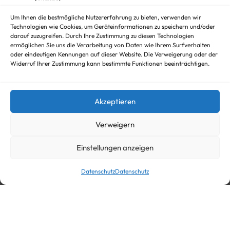
Hochlader
Kippanhänger Angebote
Um Ihnen die bestmögliche Nutzererfahrung zu bieten, verwenden wir
Technologien wie Cookies, um Geräteinformationen zu speichern und/oder
Kipper
darauf zuzugreifen. Durch Ihre Zustimmung zu diesen Technologien
Koffer
ermöglichen Sie uns die Verarbeitung von Daten wie Ihrem Surfverhalten
Nicht kategorisieren
oder eindeutigen Kennungen auf dieser Website. Die Verweigerung oder der
Viehanhänger
Widerruf Ihrer Zustimmung kann bestimmte Funktionen beeinträchtigen.
© trailer-master.eu 2026. Alle Rechte vorbehalten.
Akzeptieren
Verweigern
Einstellungen anzeigen
Datenschutz
Datenschutz
In den Warenkorb