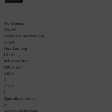
,
Wattstunden
286 Wh
Einphasige Nennleistung
0.6 kW
Max. Leistung
1.2 kW
Akkukapazität
12800 mAh
USB-A
2
USB-C
1
Zigarettenanzünder
ja
Inverter-Technologie