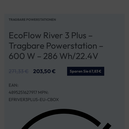
TRAGBARE POWERSTATIONEN
EcoFlow River 3 Plus –
Tragbare Powerstation –
600 W – 286 Wh/22.4V
271,33
€
203,50
€
Sparen Sie 67,83 €
EAN:
4895251627917 MPN:
EFRIVER3PLUS-EU-CBOX