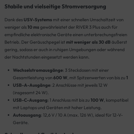
Stabile und vielseitige Stromversorgung
Dank des
USV-Systems
mit einer schnellen Umschaltzeit von
weniger als
10 ms
gewährleistet der RIVER 3 Plus auch für
empfindliche elektronische Geräte einen unterbrechungsfreien
Betrieb. Der Geräuschpegel ist
mit weniger als 30 dB
äußerst
gering, sodass er auch in ruhigen Umgebungen oder während
der Nachtstunden eingesetzt werden kann.
Wechselstromausgänge
: 3 Steckdosen mit einer
Gesamtleistung von
600 W
, mit Spitzenwerten von bis zu
1
USB-A-Ausgänge
: 2 Anschlüsse mit jeweils 12 W
(insgesamt 24 W).
USB-C-Ausgang
: 1 Anschluss mit bis zu
100 W
, kompatibel
mit Laptops und Geräten mit hoher Leistung.
Autoausgang
: 12,6 V / 10 A (max. 126 W), ideal für 12-V-
Geräte.