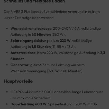
Schnelles und flexibles Laden
Der RIVER 3 Plus kann auf verschiedene Arten und in extrem
kurzer Zeit aufgeladen werden:
Wechselstromsteckdose
: 200–240 V / 6 A, vollständige
Aufladung in
60 Minuten
(360 W).
Solareingangsleistung
: bis zu
220 W
, vollständige
Aufladung in
1,5 Stunden
(11–55 V / 13 A).
Autosteckdose
: bis zu 220 W, vollständige Aufladung in
3,3
Stunden
.
Generator
: gleiche Zeit und Leistung wie beim
Wechselstromeingang (360 W in 60 Minuten).
Hauptvorteile
LiFePO₄-Akku
mit 3.000 Ladezyklen: lange Lebensdauer
und maximale Sicherheit.
Dauerleistung 600 W
, Spitzenleistung 1.200 W mit
X-