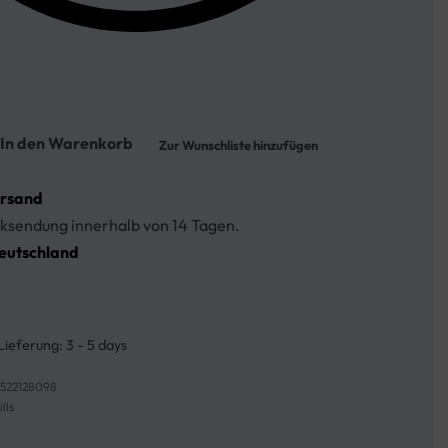
In den Warenkorb
Zur Wunschliste hinzufügen
ersand
ksendung innerhalb von 14 Tagen.
eutschland
Lieferung:
3 - 5 days
8522128098
lls