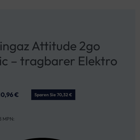
ngaz Attitude 2go
ic – tragbarer Elektro
10,96
€
Sparen Sie 70,32 €
8 MPN: