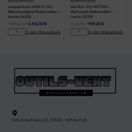
Balkenmäher
Balkenmäher
Lampacrescia MGM FC 130 –
GeoTech-Pro MCT900 –
Mehrzweckgerät Balkenmäher –
Mehrzweck Balkenmäher –
Honda GX390
Loncin G270F
4.630,00
€
3.472,50
€
1.278,94
€
959,20
€
In den Warenkorb
In den Warenkorb
Industriestraße 20, 53560, Vettelschoß