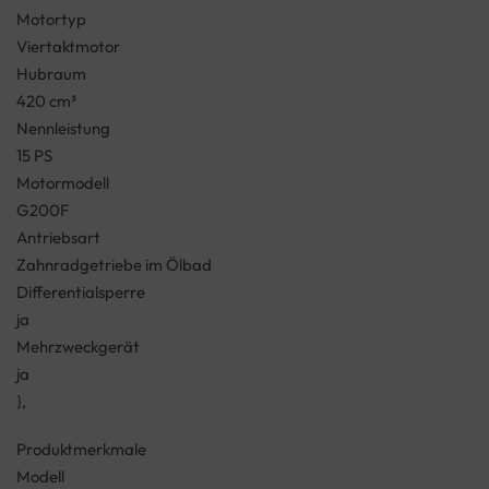
Motortyp
Viertaktmotor
Hubraum
420 cm³
Nennleistung
15 PS
Motormodell
G200F
Antriebsart
Zahnradgetriebe im Ölbad
Differentialsperre
ja
Mehrzweckgerät
ja
},
Produktmerkmale
Modell