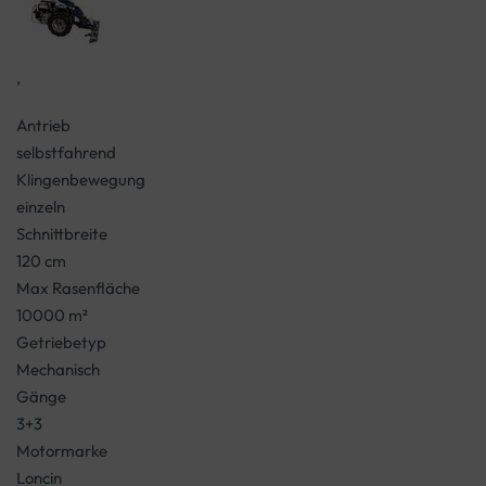
,
Antrieb
selbstfahrend
Klingenbewegung
einzeln
Schnittbreite
120 cm
Max Rasenfläche
10000 m²
Getriebetyp
Mechanisch
Gänge
3+3
Motormarke
Loncin