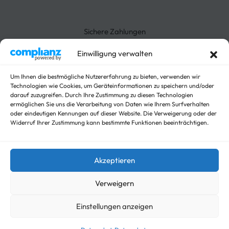
Rücksendung
3-Seitenkipper
Widerrufsrecht
Absenkanhänger
Absenkbare-Kofferanhänger
Sichere Zahlungen
Anhänger
Arbeitsbühnen Anhänger
Einwilligung verwalten
Arbeitsmaschinen
Autotrailer
Um Ihnen die bestmögliche Nutzererfahrung zu bieten, verwenden wir
Autotrailer geschlossen
Technologien wie Cookies, um Geräteinformationen zu speichern und/oder
darauf zuzugreifen. Durch Ihre Zustimmung zu diesen Technologien
Baumaschinen
ermöglichen Sie uns die Verarbeitung von Daten wie Ihrem Surfverhalten
Für Fahrzeuge
oder eindeutigen Kennungen auf dieser Website. Die Verweigerung oder der
Hochlader
Widerruf Ihrer Zustimmung kann bestimmte Funktionen beeinträchtigen.
Kippanhänger Angebote
Kipper
Koffer
Akzeptieren
Nicht kategorisieren
Viehanhänger
Verweigern
Einstellungen anzeigen
© trailer-master.eu 2026. Alle Rechte vorbehalten.