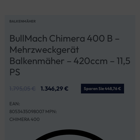
BALKENMÄHER
BullMach Chimera 400 B –
Mehrzweckgerät
Balkenmäher – 420ccm – 11,5
PS
1.795,05
€
1.346,29
€
Sparen Sie 448,76 €
EAN:
8053435098007 MPN:
CHIMERA 400