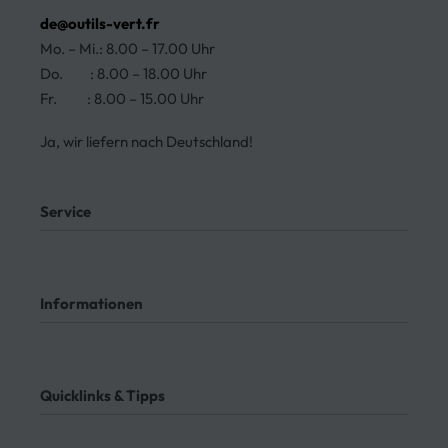
de@outils-vert.fr
Mo. – Mi.: 8.00 – 17.00 Uhr
Do. : 8.00 – 18.00 Uhr
Fr. : 8.00 – 15.00 Uhr
Ja, wir liefern nach Deutschland!
Service
Mein Konto
Kontakt
Informationen
Meine Bestellungen
Bezahlung
Rücksendung
AGB
Meine Bestellung verfolgen
Datenschutz
Quicklinks & Tipps
Impressum
Lieferung