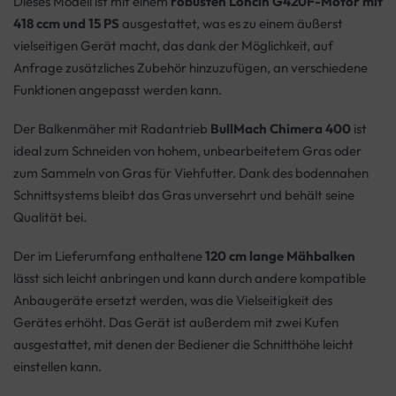
Dieses Modell ist mit einem
robusten Loncin G420F-Motor mit
418 ccm und 15 PS
ausgestattet, was es zu einem äußerst
vielseitigen Gerät macht, das dank der Möglichkeit, auf
Anfrage zusätzliches Zubehör hinzuzufügen, an verschiedene
Funktionen angepasst werden kann.
Der Balkenmäher mit Radantrieb
BullMach Chimera 400
ist
ideal zum Schneiden von hohem, unbearbeitetem Gras oder
zum Sammeln von Gras für Viehfutter. Dank des bodennahen
Schnittsystems bleibt das Gras unversehrt und behält seine
Qualität bei.
Der im Lieferumfang enthaltene
120 cm lange Mähbalken
lässt sich leicht anbringen und kann durch andere kompatible
Anbaugeräte ersetzt werden, was die Vielseitigkeit des
Gerätes erhöht. Das Gerät ist außerdem mit zwei Kufen
ausgestattet, mit denen der Bediener die Schnitthöhe leicht
einstellen kann.