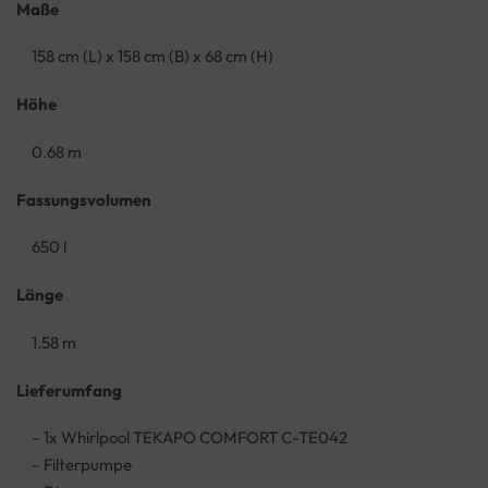
Maße
158 cm (L) x 158 cm (B) x 68 cm (H)
Höhe
0.68 m
Fassungsvolumen
650 l
Länge
1.58 m
Lieferumfang
– 1x Whirlpool TEKAPO COMFORT C-TE042
– Filterpumpe