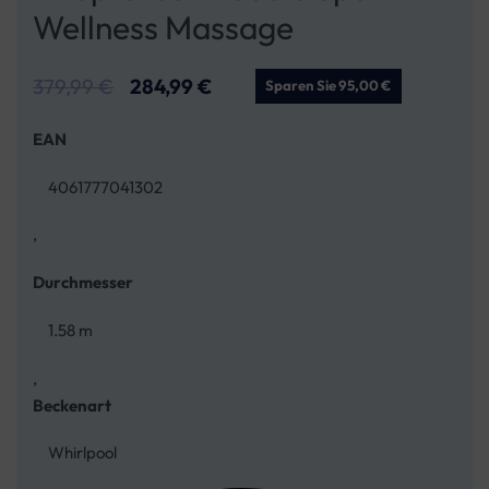
Wellness Massage
379,99
€
284,99
€
Sparen Sie 95,00 €
EAN
4061777041302
,
Durchmesser
1.58 m
,
Beckenart
Whirlpool