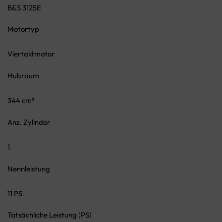
B&S 3125E
Motortyp
Viertaktmotor
Hubraum
344 cm³
Anz. Zylinder
1
Nennleistung
11 PS
Tatsächliche Leistung (PS)