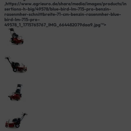
‚https://www.agrieuro.de/share/media/images/products/in
sertions-h-big/49578/blue-bird-lm-715-pro-benzin-
rasenmher-schnittbreite-71-cm-benzin-rasenmher-blue-
bird-lm-715-pro–
49578_1_1715765767_IMG_664482079daa9.jpg'“>