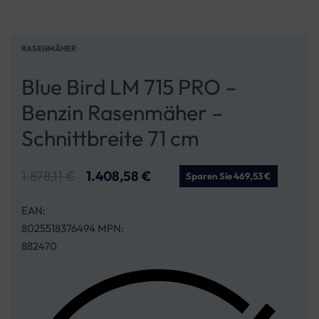
RASENMÄHER
Blue Bird LM 715 PRO –
Benzin Rasenmäher –
Schnittbreite 71 cm
1.878,11
€
1.408,58
€
Sparen Sie 469,53 €
EAN:
8025518376494 MPN:
882470