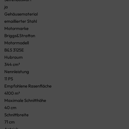
ja
Gehäusematerial
emaillierter Stahl
Motormarke
Briggs&Stratton
Motormodell
B&S 3125E
Hubraum
344 cm³
Nennleistung
11 PS
Empfohlene Rasenfläche
4100 m²
Maximale Schnitthöhe
40 cm
Schnittbreite
71 cm