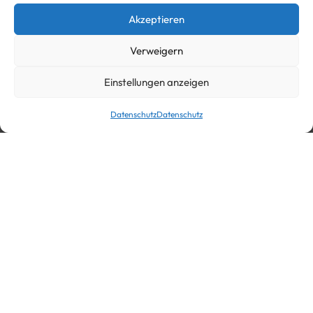
Akzeptieren
Verweigern
Einstellungen anzeigen
Datenschutz
Datenschutz
In den Warenkorb
Industriestraße 20, 53560, Vettelschoß