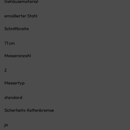
Gehäusematerial
emaillierter Stahl
Schnittbreite
71 cm
Messeranzahl
2
Messertyp
standard
Sicherheits-Kettenbremse
ja