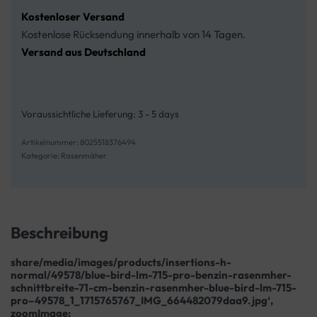
Kostenloser Versand
Kostenlose Rücksendung innerhalb von 14 Tagen.
Versand aus Deutschland
Voraussichtliche Lieferung:
3 - 5 days
8025518376494
Kategorie:
Rasenmäher
Beschreibung
share/media/images/products/insertions-h-
normal/49578/blue-bird-lm-715-pro-benzin-rasenmher-
schnittbreite-71-cm-benzin-rasenmher-blue-bird-lm-715-
pro–49578_1_1715765767_IMG_664482079daa9.jpg‘,
zoomImage: