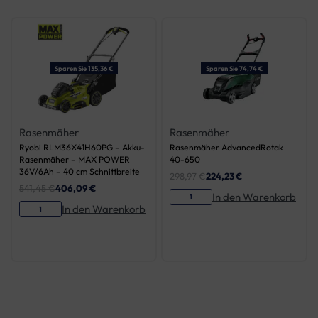
Sparen Sie 135,36 €
Sparen Sie 74,74 €
Rasenmäher
Rasenmäher
Ryobi RLM36X41H60PG – Akku-
Rasenmäher AdvancedRotak
Rasenmäher – MAX POWER
40-650
36V/6Ah – 40 cm Schnittbreite
298,97
€
224,23
€
541,45
€
406,09
€
In den Warenkorb
In den Warenkorb