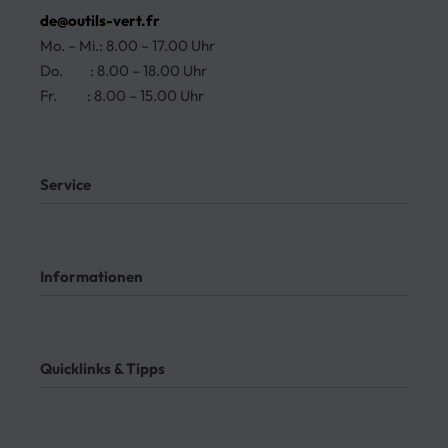
de@outils-vert.fr
Mo. – Mi.: 8.00 – 17.00 Uhr
Do. : 8.00 – 18.00 Uhr
Fr. : 8.00 – 15.00 Uhr
Service
Mein Konto
Kontakt
Informationen
Meine Bestellungen
Bezahlung
Rücksendung
AGB
Meine Bestellung verfolgen
Datenschutz
Quicklinks & Tipps
Impressum
Lieferung
Rücksendung
3-Seitenkipper
Widerrufsrecht
Absenkanhänger