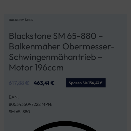
BALKENMÄHER
Blackstone SM 65-880 –
Balkenmäher Obermesser-
Schwingenmähantrieb –
Motor 196ccm
617,88
€
463,41
€
Sparen Sie 154,47 €
EAN:
8053435097222 MPN:
SM 65-880