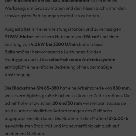
Der Blackstone SM 65-880 Balkenmäher
ist ein ideales
Werkzeug, um Gras zu mähen und den Rasen auch unter den
schwierigsten Bedingungen ordentlich zu halten.
Ausgestattet mit einem leistungsstarken und zuverlässigen
Y196V-Motor
mit einem Hubraum von
196 cm³
und einer
Leistung von
4,2 kW bei 3300 U/min
bietet dieser
Balkenmäher hervorragende Leistungen für den
Hobbygebrauch. Das
selbstfahrende Antriebssystem
ermöglicht eine einfache Bedienung ohne übermäßige
Anstrengung.
Die
Blackstone SM 65-880
hat eine Arbeitsbreite von
880 mm
,
was es ermöglicht, große Flächen in kürzerer Zeit zu mähen. Die
Schnitthöhe ist zwischen
20 und 50 mm
verstellbar, sodass sie
an die unterschiedlichen Anforderungen des Geländes
angepasst werden kann. Die Räder mit den Maßen
13×5.00-6
gewährleisten Stabilität und Manövrierfähigkeit auch auf
unebenem Gelände.