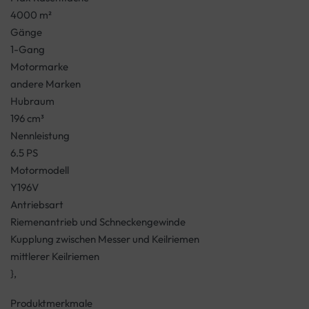
4000 m²
Gänge
1-Gang
Motormarke
andere Marken
Hubraum
196 cm³
Nennleistung
6.5 PS
Motormodell
Y196V
Antriebsart
Riemenantrieb und Schneckengewinde
Kupplung zwischen Messer und Keilriemen
mittlerer Keilriemen
},
Produktmerkmale