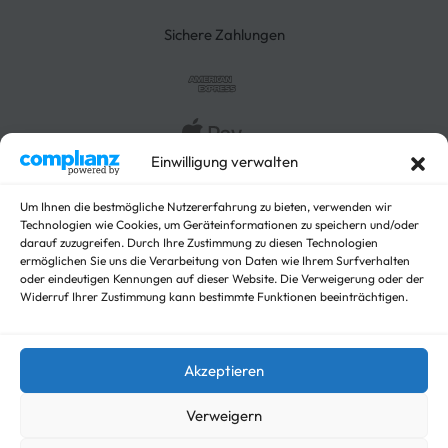
Absenkbare-Kofferanhänger
Sichere Zahlungen
Anhänger
Arbeitsbühnen Anhänger
Arbeitsmaschinen
Autotrailer
Autotrailer geschlossen
Baumaschinen
Einwilligung verwalten
Für Fahrzeuge
Hochlader
Um Ihnen die bestmögliche Nutzererfahrung zu bieten, verwenden wir
Technologien wie Cookies, um Geräteinformationen zu speichern und/oder
Kippanhänger Angebote
darauf zuzugreifen. Durch Ihre Zustimmung zu diesen Technologien
Kipper
ermöglichen Sie uns die Verarbeitung von Daten wie Ihrem Surfverhalten
Koffer
oder eindeutigen Kennungen auf dieser Website. Die Verweigerung oder der
Nicht kategorisieren
Widerruf Ihrer Zustimmung kann bestimmte Funktionen beeinträchtigen.
Viehanhänger
© trailer-master.eu 2026. Alle Rechte vorbehalten.
Akzeptieren
Verweigern