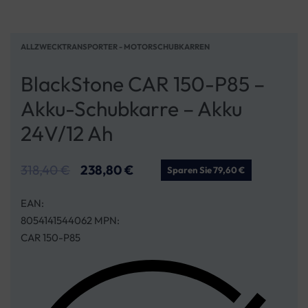
ALLZWECKTRANSPORTER - MOTORSCHUBKARREN
BlackStone CAR 150-P85 –
Akku-Schubkarre – Akku
24V/12 Ah
318,40
€
238,80
€
Sparen Sie 79,60 €
EAN:
8054141544062 MPN:
CAR 150-P85