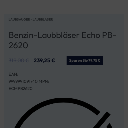
LAUBSAUGER - LAUBBLÄSER
Benzin-Laubbläser Echo PB-
2620
319,00
€
239,25
€
Sparen Sie 79,75 €
EAN:
9999991091740 MPN:
ECMPB2620