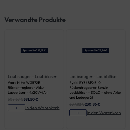
Verwandte Produkte
Sparen Sie 127,17 €
Sparen Sie 76,96 €
Laubsauger - Laubbläser
Laubsauger - Laubbläser
Worx Nitro WG572E –
Ryobi RY36BPXB-0 –
Rückentragbarer Akku-
Rückentragbarer Benzin-
Laubbläser – 4x20V/4Ah
Laubbläser – SOLO – ohne Akku
und Ladegerät
508,67
€
381,50
€
307,82
€
230,86
€
In den Warenkorb
In den Warenkorb