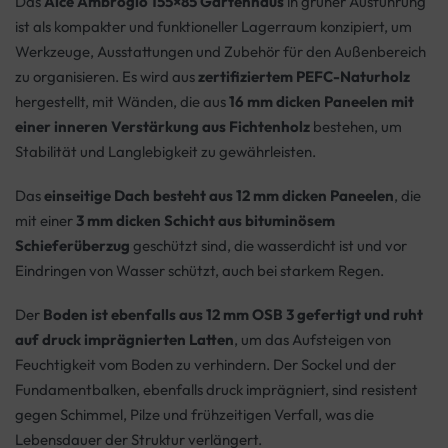
Das
Alce Ambrogio 155×85 Gartenhaus
in grüner Ausführung
ist als kompakter und funktioneller Lagerraum konzipiert, um
Werkzeuge, Ausstattungen und Zubehör für den Außenbereich
zu organisieren. Es wird aus
zertifiziertem PEFC-Naturholz
hergestellt, mit Wänden, die aus
16 mm dicken Paneelen mit
einer inneren Verstärkung aus Fichtenholz
bestehen, um
Stabilität und Langlebigkeit zu gewährleisten.
Das
einseitige Dach besteht aus 12 mm dicken Paneelen
, die
mit einer
3 mm dicken Schicht aus bituminösem
Schieferüberzug
geschützt sind, die wasserdicht ist und vor
Eindringen von Wasser schützt, auch bei starkem Regen.
Der
Boden ist ebenfalls aus 12 mm OSB 3 gefertigt und ruht
auf druck imprägnierten Latten
, um das Aufsteigen von
Feuchtigkeit vom Boden zu verhindern. Der Sockel und der
Fundamentbalken, ebenfalls druck imprägniert, sind resistent
gegen Schimmel, Pilze und frühzeitigen Verfall, was die
Lebensdauer der Struktur verlängert.