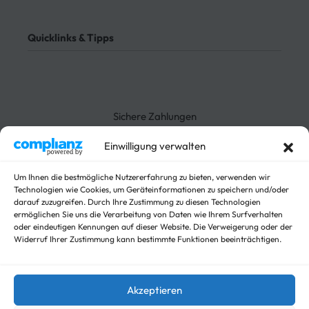
Rücksendung
AGB
Meine Bestellung verfolgen
Datenschutz
Quicklinks & Tipps
Impressum
Lieferung
Rücksendung
3-Seitenkipper
Widerrufsrecht
Absenkanhänger
Absenkbare-Kofferanhänger
Sichere Zahlungen
Anhänger
Arbeitsbühnen Anhänger
Einwilligung verwalten
Arbeitsmaschinen
Autotrailer
Um Ihnen die bestmögliche Nutzererfahrung zu bieten, verwenden wir
Autotrailer geschlossen
Technologien wie Cookies, um Geräteinformationen zu speichern und/oder
darauf zuzugreifen. Durch Ihre Zustimmung zu diesen Technologien
Baumaschinen
ermöglichen Sie uns die Verarbeitung von Daten wie Ihrem Surfverhalten
Für Fahrzeuge
oder eindeutigen Kennungen auf dieser Website. Die Verweigerung oder der
Hochlader
Widerruf Ihrer Zustimmung kann bestimmte Funktionen beeinträchtigen.
Kippanhänger Angebote
Kipper
Koffer
Akzeptieren
Nicht kategorisieren