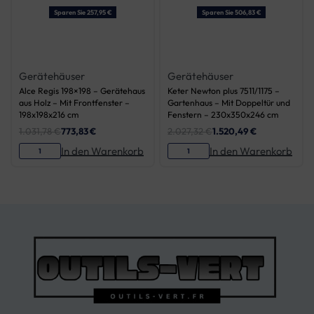
Sparen Sie 257,95 €
Sparen Sie 506,83 €
Gerätehäuser
Gerätehäuser
Alce Regis 198×198 – Gerätehaus
Keter Newton plus 7511/1175 –
aus Holz – Mit Frontfenster –
Gartenhaus – Mit Doppeltür und
198x198x216 cm
Fenstern – 230x350x246 cm
1.031,78
€
773,83
€
2.027,32
€
1.520,49
€
In den Warenkorb
In den Warenkorb