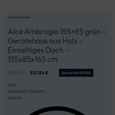
GERÄTEHÄUSER
Alce Ambrogio 155×85 grün –
Gerätehaus aus Holz –
Einseitiges Dach –
155x85x165 cm
735,79
€
551,84
€
Sparen Sie 183,95 €
EAN:
8016696907754 MPN:
62437/4