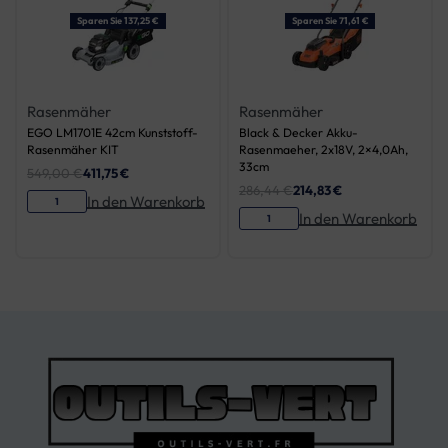
Sparen Sie 137,25 €
Sparen Sie 71,61 €
Rasenmäher
Rasenmäher
EGO LM1701E 42cm Kunststoff-
Black & Decker Akku-
Rasenmäher KIT
Rasenmaeher, 2x18V, 2×4,0Ah,
33cm
549,00
€
411,75
€
286,44
€
214,83
€
In den Warenkorb
In den Warenkorb