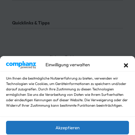
Bezahlung
Rücksendung
AGB
Meine Bestellung verfolgen
Datenschutz
Quicklinks & Tipps
Impressum
Lieferung
Rücksendung
3-Seitenkipper
Widerrufsrecht
Absenkanhänger
Absenkbare-Kofferanhänger
Sichere Zahlungen
Anhänger
Einwilligung verwalten
Arbeitsbühnen Anhänger
Arbeitsmaschinen
Um Ihnen die bestmögliche Nutzererfahrung zu bieten, verwenden wir
Autotrailer
Technologien wie Cookies, um Geräteinformationen zu speichern und/oder
Autotrailer geschlossen
darauf zuzugreifen. Durch Ihre Zustimmung zu diesen Technologien
Baumaschinen
ermöglichen Sie uns die Verarbeitung von Daten wie Ihrem Surfverhalten
oder eindeutigen Kennungen auf dieser Website. Die Verweigerung oder der
Für Fahrzeuge
Widerruf Ihrer Zustimmung kann bestimmte Funktionen beeinträchtigen.
Hochlader
Kippanhänger Angebote
Kipper
Akzeptieren
Koffer