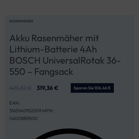
RASENMÄHER
Akku Rasenmäher mit
Lithium-Batterie 4Ah
BOSCH UniversalRotak 36-
550 – Fangsack
425,82
€
319,36
€
Sparen Sie 106,46 €
EAN:
3165140952309 MPN:
06008B9500