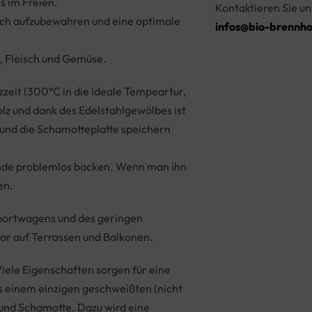
s im Freien.
Kontaktieren Sie un
lich aufzubewahren und eine optimale
infos@bio-brennho
t, Fleisch und Gemüse.
zzeit (300°C in die ideale Tempeartur,
olz und dank des Edelstahlgewölbes ist
und die Schamotteplatte speichern
unde problemlos backen. Wenn man ihn
en.
ortwagens und des geringen
ar auf Terrassen und Balkonen.
Viele Eigenschaften sorgen für eine
s einem einzigen geschweißten (nicht
 und Schamotte. Dazu wird eine