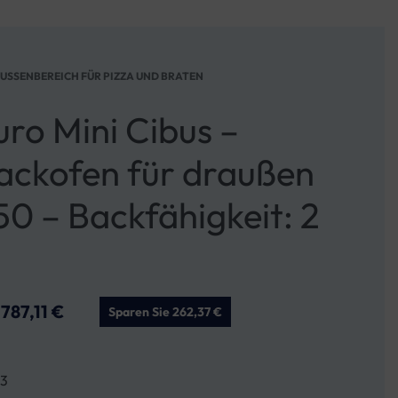
SSENBEREICH FÜR PIZZA UND BRATEN
ro Mini Cibus –
ackofen für draußen
0 – Backfähigkeit: 2
s
787,11
€
Sparen Sie 262,37 €
3