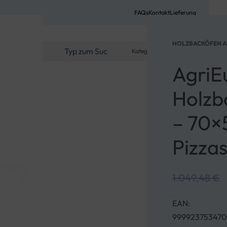
FAQs
Kontakt
Lieferung
HOLZBACKÖFEN AU
Kategorie
0
MEIN KONTO
AgriEu
Holzb
– 70×5
Pizza
1.314,52
€
985,89
€
511,93
€
383,95
€
1.049,48
€
EAN:
999923753470