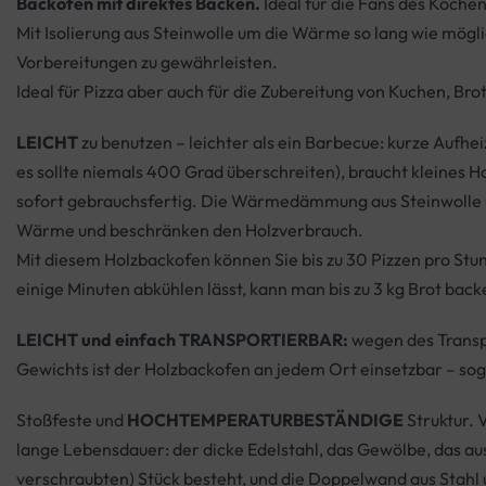
Backofen mit direktes Backen.
Ideal für die Fans des Kochen
Mit Isolierung aus Steinwolle um die Wärme so lang wie mög
Vorbereitungen zu gewährleisten.
Ideal für Pizza aber auch für die Zubereitung von Kuchen, Bro
LEICHT
zu benutzen – leichter als ein Barbecue: kurze Aufhei
es sollte niemals 400 Grad überschreiten), braucht kleines H
sofort gebrauchsfertig. Die Wärmedämmung aus Steinwolle 
Wärme und beschränken den Holzverbrauch.
Mit diesem Holzbackofen können Sie bis zu 30 Pizzen pro St
einige Minuten abkühlen lässt, kann man bis zu 3 kg Brot back
LEICHT und einfach TRANSPORTIERBAR:
wegen des Transp
Gewichts ist der Holzbackofen an jedem Ort einsetzbar – sog
Stoßfeste und
HOCHTEMPERATURBESTÄNDIGE
Struktur. 
lange Lebensdauer: der dicke Edelstahl, das Gewölbe, das au
verschraubten) Stück besteht, und die Doppelwand aus Stahl