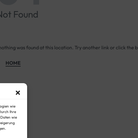
Not Found
e nothing was found at this location. Try another link or click the 
HOME
ogien wie
Durch Ihre
 Daten wie
weigerung
gen.